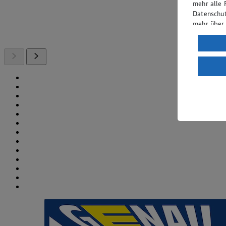
mehr alle 
Datenschut
mehr über
Verarbeit
Wenn du au
ein, dass 
einem nach
Risiko ein
Informatio