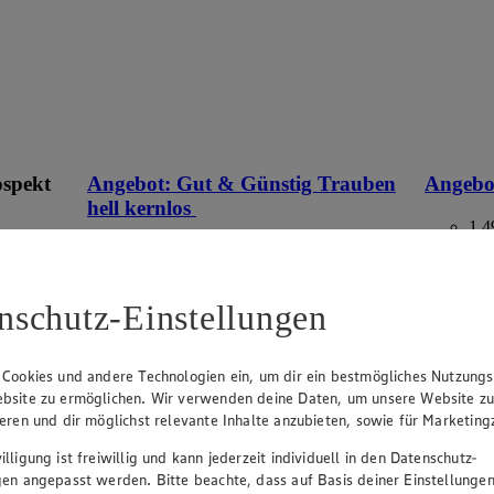
ospekt
Angebot:
Gut & Günstig Trauben
Angebo
hell kernlos
1.4
Fes
eines
1.49
an.
Festpreis von 1.49€
versch. So
10,64)
nschutz-Einstellungen
r
Ansehen
aus Spanien oder Italien, Klasse I, 500 g, (1
kg = 2,98)
 Cookies und andere Technologien ein, um dir ein bestmögliches Nutzungs
bsite zu ermöglichen. Wir verwenden deine Daten, um unsere Website z
ieren und dir möglichst relevante Inhalte anzubieten, sowie für Marketin
lligung ist freiwillig und kann jederzeit individuell in den Datenschutz-
gen angepasst werden. Bitte beachte, dass auf Basis deiner Einstellungen