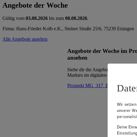
Angebote der Woche
Gültig vom
03.08.2026
bis zum
08.08.2026
.
Firma: Hans-Frieder Kolb e.K., Steiner Straße 25/6, 75239 Eisingen
Alle Angebote ansehen
Angebote der Woche im Pr
ansehen
Siehe dir die Angebote der Woche d
Marktes im digitalen Blätterkatalog 
Date
Prospekt MG_317_ED im Browse
Wir setzen
unserer We
personalis
Deine Einwi
Einstellun