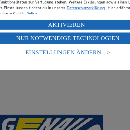
Funktionalitäten zur Verfügung stehen. Weitere Erklärungen sowie einen L
z-Einstellungen findest du in unserer
Datenschutzerklärung
. Hier erfährs
 unsere
Cookie-Policy
.
ung deiner personenbezogenen Daten in den USA durch Facebook und Yo
AKTIVIEREN
f „Aktivieren“ klickst, willigst du im Sinne des Art. 49 Abs. 1 Satz 1 lit
NUR NOTWENDIGE TECHNOLOGIEN
deine Daten in den USA verarbeitet werden. Der EuGH sieht die USA als 
 europäischen Standards nicht angemessenen Datenschutzniveau an. Es b
es Zugriffs durch US-amerikanische Behörden.
EINSTELLUNGEN ÄNDERN
nen zum Herausgeber der Seite findest du im
Impressum