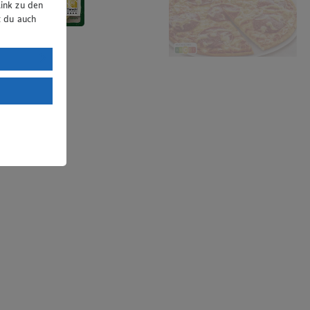
ink zu den
t du auch
uTube:
. a) DSGVO
Land mit
esteht das