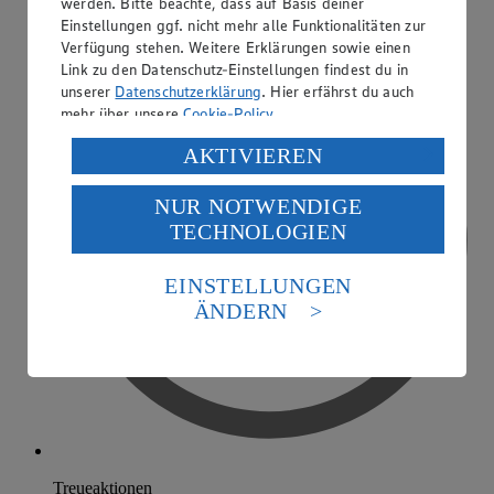
werden. Bitte beachte, dass auf Basis deiner
Einstellungen ggf. nicht mehr alle Funktionalitäten zur
Verfügung stehen. Weitere Erklärungen sowie einen
Link zu den Datenschutz-Einstellungen findest du in
unserer
Datenschutzerklärung
. Hier erfährst du auch
mehr über unsere
Cookie-Policy
.
Verarbeitung deiner personenbezogenen Daten in den
AKTIVIEREN
USA durch Facebook und YouTube:
NUR NOTWENDIGE
Wenn du auf „Aktivieren“ klickst, willigst du im Sinne
TECHNOLOGIEN
des Art. 49 Abs. 1 Satz 1 lit. a) DSGVO ein, dass deine
Daten in den USA verarbeitet werden. Der EuGH sieht
die USA als Land mit einem nach europäischen
EINSTELLUNGEN
Standards nicht angemessenen Datenschutzniveau an.
ÄNDERN
Es besteht das Risiko eines Zugriffs durch US-
amerikanische Behörden.
Informationen zum Herausgeber der Seite findest du
im
Impressum
Treueaktionen