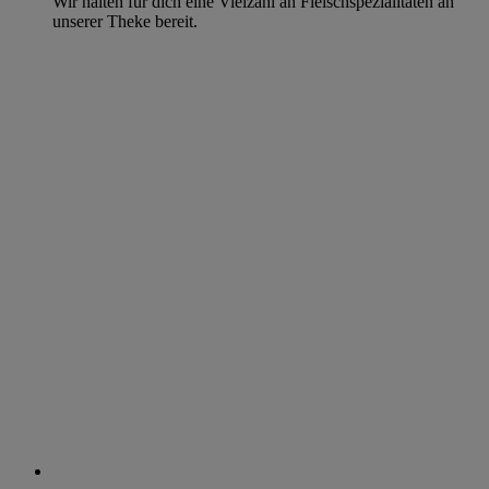
Wir halten für dich eine Vielzahl an Fleischspezialitäten an
unserer Theke bereit.