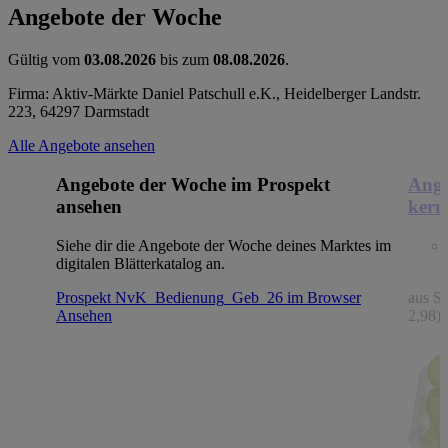
Angebote der Woche
Gültig vom
03.08.2026
bis zum
08.08.2026
.
Firma: Aktiv-Märkte Daniel Patschull e.K., Heidelberger Landstr.
223, 64297 Darmstadt
Alle Angebote ansehen
Angebote der Woche im Prospekt
Ange
ansehen
kern
Siehe dir die Angebote der Woche deines Marktes im
digitalen Blätterkatalog an.
Prospekt NvK_Bedienung_Geb_26 im Browser
aus Sp
Ansehen
2,98)