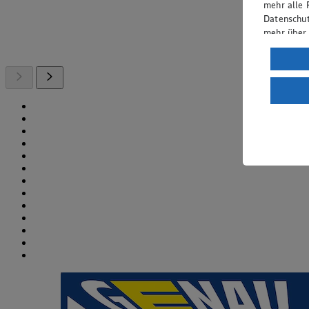
mehr alle 
Datenschut
mehr über
Verarbeit
Wenn du au
ein, dass 
einem nach
Risiko ein
Informatio