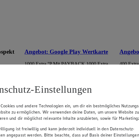
ospekt
Angebot:
Google Play Wertkarte
Angebo
1000 Extra °P
Mit PAYBACK 1000 Extra
400 Extra
Punkte sammeln.
Punkte s
eines
100.00
50.
an.
Festpreis von 100.00€
Fes
nschutz-Einstellungen
r
Ansehen
• Nur in teilnehmenden Märkten erhältlich
• Nur in 
 Cookies und andere Technologien ein, um dir ein bestmögliches Nutzungs
bsite zu ermöglichen. Wir verwenden deine Daten, um unsere Website z
ieren und dir möglichst relevante Inhalte anzubieten, sowie für Marketin
lligung ist freiwillig und kann jederzeit individuell in den Datenschutz-
gen angepasst werden. Bitte beachte, dass auf Basis deiner Einstellungen