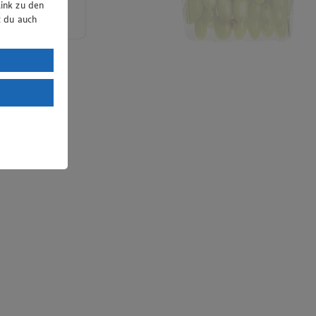
ink zu den
t du auch
uTube:
. a) DSGVO
Land mit
esteht das