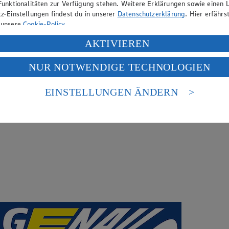
Funktionalitäten zur Verfügung stehen. Weitere Erklärungen sowie einen L
z-Einstellungen findest du in unserer
Datenschutzerklärung
. Hier erfährs
 unsere
Cookie-Policy
.
ung deiner personenbezogenen Daten in den USA durch Facebook und Yo
AKTIVIEREN
f „Aktivieren“ klickst, willigst du im Sinne des Art. 49 Abs. 1 Satz 1 lit
NUR NOTWENDIGE TECHNOLOGIEN
deine Daten in den USA verarbeitet werden. Der EuGH sieht die USA als 
 europäischen Standards nicht angemessenen Datenschutzniveau an. Es b
es Zugriffs durch US-amerikanische Behörden.
EINSTELLUNGEN ÄNDERN
nen zum Herausgeber der Seite findest du im
Impressum