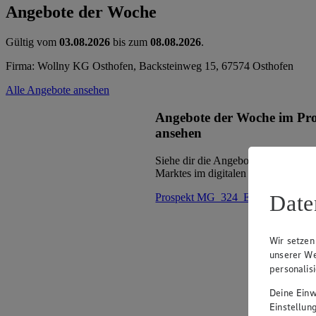
Angebote der Woche
Gültig vom
03.08.2026
bis zum
08.08.2026
.
Firma: Wollny KG Osthofen, Backsteinweg 15, 67574 Osthofen
Alle Angebote ansehen
Angebote der Woche im Pr
ansehen
Siehe dir die Angebote der Woche d
Marktes im digitalen Blätterkatalog 
Date
Prospekt MG_324_ED im Browse
Wir setzen
unserer We
personalis
Deine Einwi
Einstellun