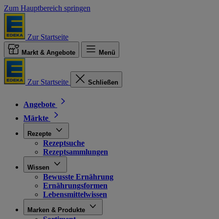
Zum Hauptbereich springen
Zur Startseite
Markt & Angebote
Menü
Zur Startseite
Schließen
Angebote
Märkte
Rezepte
Rezeptsuche
Rezeptsammlungen
Wissen
Bewusste Ernährung
Ernährungsformen
Lebensmittelwissen
Marken & Produkte