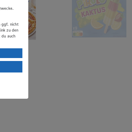
u
gzwecke.
 ggf. nicht
ink zu den
t du auch
uTube:
. a) DSGVO
Land mit
esteht das