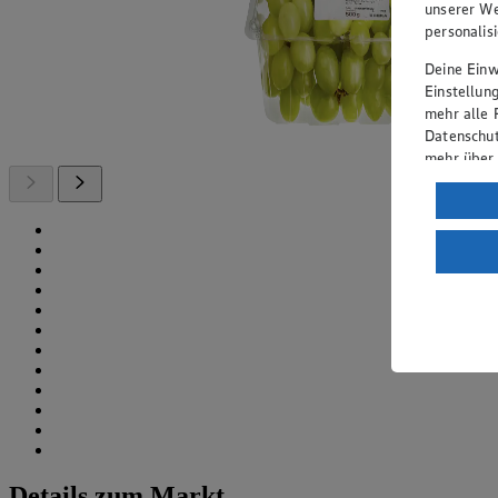
unserer We
personalis
Deine Einwi
Einstellun
mehr alle 
Datenschut
mehr über
Verarbeit
Wenn du au
ein, dass 
einem nach
Risiko ein
Informatio
Details zum Markt