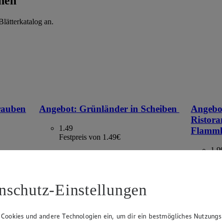
hen
lätterkatalog an.
rauben
Angebot:
Grünländer in Scheiben
Angebo
Ristora
1.49
Flamm
Festpreis von 1.49€
1.9
versch. Sorten und Fettstufen, 140 g, (1 kg =
Fes
10,64)
00 g, (1
versch. So
= 7,51–5,
nschutz-Einstellungen
 Cookies und andere Technologien ein, um dir ein bestmögliches Nutzungs