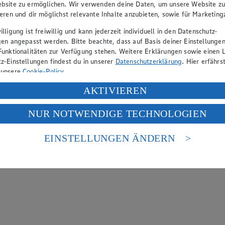
bsite zu ermöglichen. Wir verwenden deine Daten, um unsere Website z
ieren und dir möglichst relevante Inhalte anzubieten, sowie für Marketin
lligung ist freiwillig und kann jederzeit individuell in den Datenschutz-
gen angepasst werden. Bitte beachte, dass auf Basis deiner Einstellungen
Funktionalitäten zur Verfügung stehen. Weitere Erklärungen sowie einen L
z-Einstellungen findest du in unserer
Datenschutzerklärung
. Hier erfährs
 unsere
Cookie-Policy
.
ung deiner personenbezogenen Daten in den USA durch Facebook und Yo
AKTIVIEREN
f „Aktivieren“ klickst, willigst du im Sinne des Art. 49 Abs. 1 Satz 1 lit
NUR NOTWENDIGE TECHNOLOGIEN
deine Daten in den USA verarbeitet werden. Der EuGH sieht die USA als 
 europäischen Standards nicht angemessenen Datenschutzniveau an. Es b
es Zugriffs durch US-amerikanische Behörden.
EINSTELLUNGEN ÄNDERN
nen zum Herausgeber der Seite findest du im
Impressum