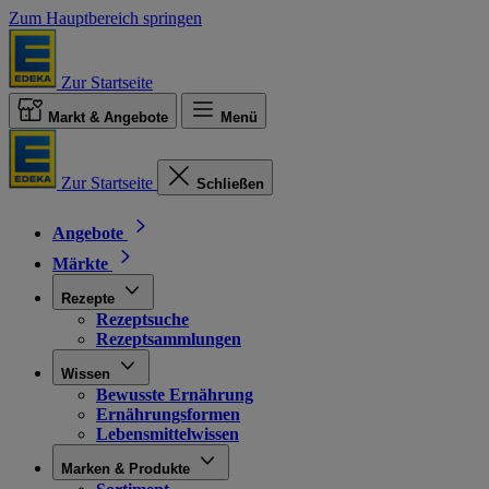
Zum Hauptbereich springen
Zur Startseite
Markt & Angebote
Menü
Zur Startseite
Schließen
Angebote
Märkte
Rezepte
Rezeptsuche
Rezeptsammlungen
Wissen
Bewusste Ernährung
Ernährungsformen
Lebensmittelwissen
Marken & Produkte