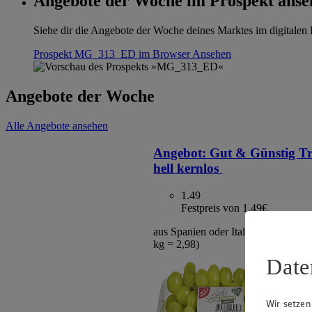
Angebote der Woche im Prospekt anse
Siehe dir die Angebote der Woche deines Marktes im digitalen B
Prospekt MG_313_ED im Browser
Ansehen
Angebote der Woche
Alle Angebote ansehen
Angebot:
Gut & Günstig T
hell kernlos
1.49
Festpreis von 1.49€
aus Spanien oder Italien, Klasse I, 5
kg = 2,98)
Date
Wir setzen