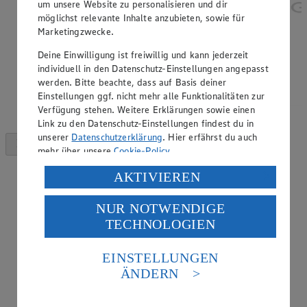
um unsere Website zu personalisieren und dir
möglichst relevante Inhalte anzubieten, sowie für
Marketingzwecke.
Deine Einwilligung ist freiwillig und kann jederzeit
individuell in den Datenschutz-Einstellungen angepasst
werden. Bitte beachte, dass auf Basis deiner
Einstellungen ggf. nicht mehr alle Funktionalitäten zur
Verfügung stehen. Weitere Erklärungen sowie einen
Link zu den Datenschutz-Einstellungen findest du in
unserer
Datenschutzerklärung
. Hier erfährst du auch
mehr über unsere
Cookie-Policy
.
Verarbeitung deiner personenbezogenen Daten in den
AKTIVIEREN
USA durch Facebook und YouTube:
NUR NOTWENDIGE
Wenn du auf „Aktivieren“ klickst, willigst du im Sinne
TECHNOLOGIEN
des Art. 49 Abs. 1 Satz 1 lit. a) DSGVO ein, dass deine
Daten in den USA verarbeitet werden. Der EuGH sieht
die USA als Land mit einem nach europäischen
EINSTELLUNGEN
Standards nicht angemessenen Datenschutzniveau an.
ÄNDERN
Es besteht das Risiko eines Zugriffs durch US-
amerikanische Behörden.