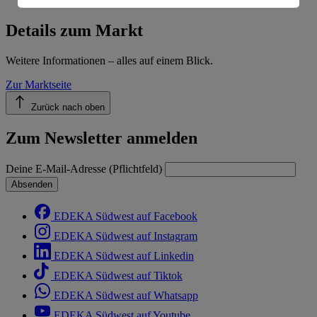
Informationen zum Herausgeber der Seite findest du
im
Impressum
Details zum Markt
Weitere Informationen – alles auf einem Blick.
Zur Marktseite
Zurück nach oben
Zum Newsletter anmelden
Deine E-Mail-Adresse (Pflichtfeld)
Absenden
EDEKA Südwest auf Facebook
EDEKA Südwest auf Instagram
EDEKA Südwest auf Linkedin
EDEKA Südwest auf Tiktok
EDEKA Südwest auf Whatsapp
EDEKA Südwest auf Youtube