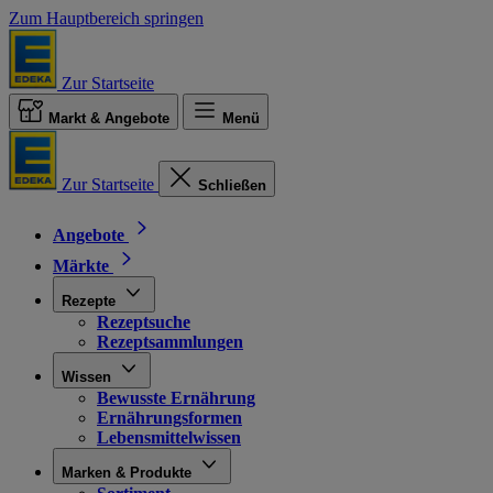
Zum Hauptbereich springen
Zur Startseite
Markt & Angebote
Menü
Zur Startseite
Schließen
Angebote
Märkte
Rezepte
Rezeptsuche
Rezeptsammlungen
Wissen
Bewusste Ernährung
Ernährungsformen
Lebensmittelwissen
Marken & Produkte