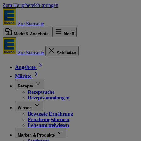
Zum Hauptbereich springen
Zur Startseite
Markt & Angebote
Menü
Zur Startseite
Schließen
Angebote
Märkte
Rezepte
Rezeptsuche
Rezeptsammlungen
Wissen
Bewusste Ernährung
Ernährungsformen
Lebensmittelwissen
Marken & Produkte