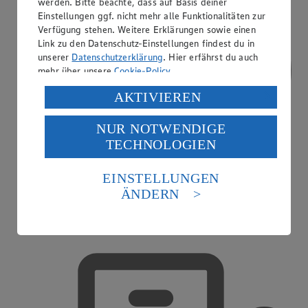
werden. Bitte beachte, dass auf Basis deiner
Einstellungen ggf. nicht mehr alle Funktionalitäten zur
Verfügung stehen. Weitere Erklärungen sowie einen
Link zu den Datenschutz-Einstellungen findest du in
unserer
Datenschutzerklärung
. Hier erfährst du auch
mehr über unsere
Cookie-Policy
.
Verarbeitung deiner personenbezogenen Daten in den
AKTIVIEREN
USA durch Facebook und YouTube:
NUR NOTWENDIGE
Wenn du auf „Aktivieren“ klickst, willigst du im Sinne
TECHNOLOGIEN
des Art. 49 Abs. 1 Satz 1 lit. a) DSGVO ein, dass deine
Daten in den USA verarbeitet werden. Der EuGH sieht
die USA als Land mit einem nach europäischen
EINSTELLUNGEN
Standards nicht angemessenen Datenschutzniveau an.
ÄNDERN
Es besteht das Risiko eines Zugriffs durch US-
amerikanische Behörden.
Treueaktionen
Informationen zum Herausgeber der Seite findest du
im
Impressum