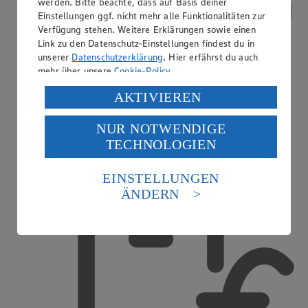
werden. Bitte beachte, dass auf Basis deiner
Einstellungen ggf. nicht mehr alle Funktionalitäten zur
Verfügung stehen. Weitere Erklärungen sowie einen
Link zu den Datenschutz-Einstellungen findest du in
unserer
Datenschutzerklärung
. Hier erfährst du auch
mehr über unsere
Cookie-Policy
.
Verarbeitung deiner personenbezogenen Daten in den
AKTIVIEREN
USA durch Facebook und YouTube:
NUR NOTWENDIGE
Wenn du auf „Aktivieren“ klickst, willigst du im Sinne
TECHNOLOGIEN
des Art. 49 Abs. 1 Satz 1 lit. a) DSGVO ein, dass deine
Daten in den USA verarbeitet werden. Der EuGH sieht
Treueaktionen
die USA als Land mit einem nach europäischen
EINSTELLUNGEN
Standards nicht angemessenen Datenschutzniveau an.
ÄNDERN
Es besteht das Risiko eines Zugriffs durch US-
amerikanische Behörden.
Informationen zum Herausgeber der Seite findest du
im
Impressum