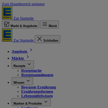
Zum Hauptbereich springen
Zur Startseite
Markt & Angebote
Menü
Zur Startseite
Schließen
Angebote
Märkte
Rezepte
Rezeptsuche
Rezeptsammlungen
Wissen
Bewusste Ernährung
Ernährungsformen
Lebensmittelwissen
Marken & Produkte