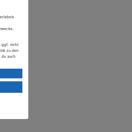
erlebnis
u
gzwecke.
 ggf. nicht
ink zu den
t du auch
uTube:
. a) DSGVO
Land mit
esteht das