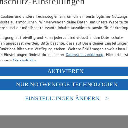
nschutz-Einstellungen
hen
lätterkatalog an.
 Cookies und andere Technologien ein, um dir ein bestmögliches Nutzungs
bsite zu ermöglichen. Wir verwenden deine Daten, um unsere Website z
ieren und dir möglichst relevante Inhalte anzubieten, sowie für Marketin
lligung ist freiwillig und kann jederzeit individuell in den Datenschutz-
gen angepasst werden. Bitte beachte, dass auf Basis deiner Einstellungen
Funktionalitäten zur Verfügung stehen. Weitere Erklärungen sowie einen L
z-Einstellungen findest du in unserer
Datenschutzerklärung
. Hier erfährs
 unsere
Cookie-Policy
.
ung deiner personenbezogenen Daten in den USA durch Facebook und Yo
AKTIVIEREN
f „Aktivieren“ klickst, willigst du im Sinne des Art. 49 Abs. 1 Satz 1 lit
NUR NOTWENDIGE TECHNOLOGIEN
deine Daten in den USA verarbeitet werden. Der EuGH sieht die USA als 
 europäischen Standards nicht angemessenen Datenschutzniveau an. Es b
es Zugriffs durch US-amerikanische Behörden.
EINSTELLUNGEN ÄNDERN
nen zum Herausgeber der Seite findest du im
Impressum