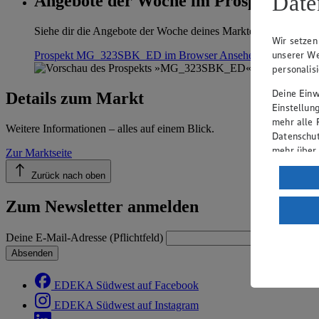
Date
Angebote der Woche im Prospekt anse
Siehe dir die Angebote der Woche deines Marktes im digitalen B
Wir setzen
unserer We
Prospekt MG_323SBK_ED im Browser
Ansehen
personalis
Deine Einwi
Details zum Markt
Einstellun
mehr alle 
Weitere Informationen – alles auf einem Blick.
Datenschut
mehr über
Zur Marktseite
Verarbeit
Zurück nach oben
Wenn du au
Zum Newsletter anmelden
ein, dass 
einem nach
Deine E-Mail-Adresse (Pflichtfeld)
Risiko ein
Absenden
Informatio
EDEKA Südwest auf Facebook
EDEKA Südwest auf Instagram