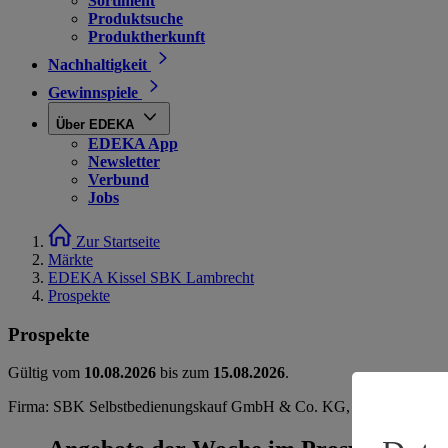
Sortiment
Produktsuche
Produktherkunft
Nachhaltigkeit
Gewinnspiele
Über EDEKA
EDEKA App
Newsletter
Verbund
Jobs
Zur Startseite
Märkte
EDEKA Kissel SBK Lambrecht
Prospekte
Prospekte
Gültig vom
10.08.2026
bis zum
15.08.2026
.
Firma: SBK Selbstbedienungskauf GmbH & Co. KG, Johannes-Kopp