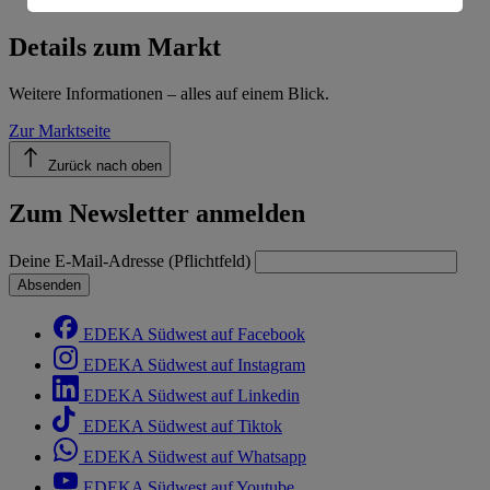
Informationen zum Herausgeber der Seite findest du
im
Impressum
Details zum Markt
Weitere Informationen – alles auf einem Blick.
Zur Marktseite
Zurück nach oben
Zum Newsletter anmelden
Deine E-Mail-Adresse (Pflichtfeld)
Absenden
EDEKA Südwest auf Facebook
EDEKA Südwest auf Instagram
EDEKA Südwest auf Linkedin
EDEKA Südwest auf Tiktok
EDEKA Südwest auf Whatsapp
EDEKA Südwest auf Youtube