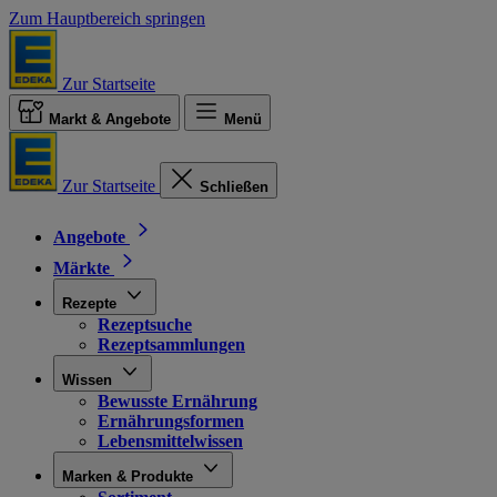
Zum Hauptbereich springen
Zur Startseite
Markt & Angebote
Menü
Zur Startseite
Schließen
Angebote
Märkte
Rezepte
Rezeptsuche
Rezeptsammlungen
Wissen
Bewusste Ernährung
Ernährungsformen
Lebensmittelwissen
Marken & Produkte