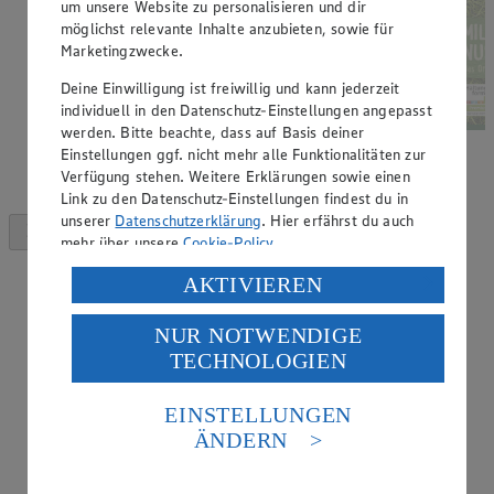
um unsere Website zu personalisieren und dir
möglichst relevante Inhalte anzubieten, sowie für
Marketingzwecke.
Deine Einwilligung ist freiwillig und kann jederzeit
individuell in den Datenschutz-Einstellungen angepasst
werden. Bitte beachte, dass auf Basis deiner
Einstellungen ggf. nicht mehr alle Funktionalitäten zur
Verfügung stehen. Weitere Erklärungen sowie einen
Link zu den Datenschutz-Einstellungen findest du in
unserer
Datenschutzerklärung
. Hier erfährst du auch
mehr über unsere
Cookie-Policy
.
Verarbeitung deiner personenbezogenen Daten in den
AKTIVIEREN
USA durch Facebook und YouTube:
NUR NOTWENDIGE
Wenn du auf „Aktivieren“ klickst, willigst du im Sinne
TECHNOLOGIEN
des Art. 49 Abs. 1 Satz 1 lit. a) DSGVO ein, dass deine
Daten in den USA verarbeitet werden. Der EuGH sieht
die USA als Land mit einem nach europäischen
EINSTELLUNGEN
Standards nicht angemessenen Datenschutzniveau an.
ÄNDERN
Es besteht das Risiko eines Zugriffs durch US-
amerikanische Behörden.