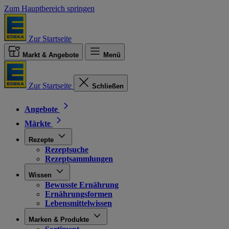
Zum Hauptbereich springen
Zur Startseite
Markt & Angebote
Menü
Zur Startseite
Schließen
Angebote
Märkte
Rezepte
Rezeptsuche
Rezeptsammlungen
Wissen
Bewusste Ernährung
Ernährungsformen
Lebensmittelwissen
Marken & Produkte