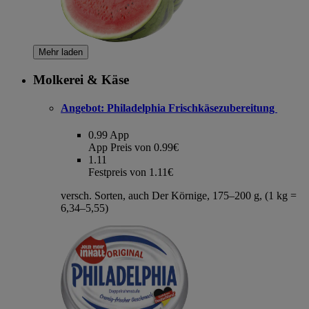
Mehr laden
Molkerei & Käse
Angebot:
Philadelphia Frischkäsezubereitung
0.99
App
App Preis von 0.99€
1.11
Festpreis von 1.11€
versch. Sorten, auch Der Körnige, 175–200 g, (1 kg =
6,34–5,55)