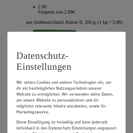
2.99
Festpreis von 2.99€
aus Süddeutschland, Klasse II, 500 g, (1 kg = 5,98)
Datenschutz-
Einstellungen
Wir setzen Cookies und andere Technologien ein, um
dir ein bestmögliches Nutzungserlebnis unserer
Website zu ermöglichen. Wir verwenden deine Daten,
Angebot:
EDEKA Bio WWF Bananen
um unsere Website zu personalisieren und dir
möglichst relevante Inhalte anzubieten, sowie für
1.79
Marketingzwecke.
Festpreis von 1.79€
Deine Einwilligung ist freiwillig und kann jederzeit
die ideale Zwischenmahlzeit, aus Costa Rica oder
Dominikanischer Republik, 1 kg
individuell in den Datenschutz-Einstellungen angepasst