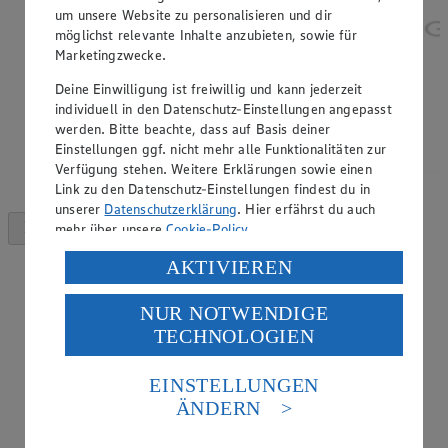
um unsere Website zu personalisieren und dir
möglichst relevante Inhalte anzubieten, sowie für
Marketingzwecke.
Deine Einwilligung ist freiwillig und kann jederzeit
individuell in den Datenschutz-Einstellungen angepasst
werden. Bitte beachte, dass auf Basis deiner
Einstellungen ggf. nicht mehr alle Funktionalitäten zur
Verfügung stehen. Weitere Erklärungen sowie einen
Link zu den Datenschutz-Einstellungen findest du in
unserer
Datenschutzerklärung
. Hier erfährst du auch
mehr über unsere
Cookie-Policy
.
Verarbeitung deiner personenbezogenen Daten in den
AKTIVIEREN
USA durch Facebook und YouTube:
NUR NOTWENDIGE
Wenn du auf „Aktivieren“ klickst, willigst du im Sinne
TECHNOLOGIEN
des Art. 49 Abs. 1 Satz 1 lit. a) DSGVO ein, dass deine
Daten in den USA verarbeitet werden. Der EuGH sieht
die USA als Land mit einem nach europäischen
EINSTELLUNGEN
Standards nicht angemessenen Datenschutzniveau an.
ÄNDERN
Es besteht das Risiko eines Zugriffs durch US-
amerikanische Behörden.