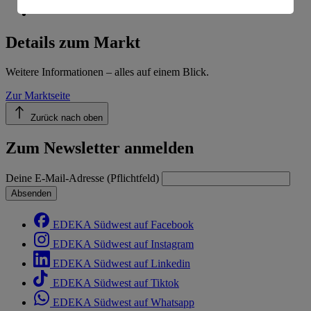
Informationen zum Herausgeber der Seite findest du
im
Impressum
Details zum Markt
Weitere Informationen – alles auf einem Blick.
Zur Marktseite
Zurück nach oben
Zum Newsletter anmelden
Deine E-Mail-Adresse (Pflichtfeld)
Absenden
EDEKA Südwest auf Facebook
EDEKA Südwest auf Instagram
EDEKA Südwest auf Linkedin
EDEKA Südwest auf Tiktok
EDEKA Südwest auf Whatsapp