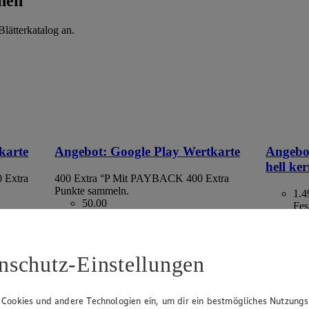
hen
lätterkatalog an.
karte
Angebot:
Google Play Wertkarte
Angebo
hell ke
 Extra
400 Extra °P
Mit PAYBACK 400 Extra
Punkte sammeln.
1.4
50.00
Fes
Festpreis von 50.00€
aus Spanie
ltlich
• Nur in teilnehmenden Märkten erhältlich
kg = 2,98
nschutz-Einstellungen
 Cookies und andere Technologien ein, um dir ein bestmögliches Nutzungs