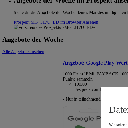
Angebote der Woche im Prospekt anse
Siehe dir die Angebote der Woche deines Marktes im digitalen B
Prospekt MG_317U_ED im Browser
Ansehen
Angebote der Woche
Alle Angebote ansehen
Angebot:
Google Play Wert
1000 Extra °P
Mit PAYBACK 1000
Punkte sammeln.
100.00
Festpreis von 100.00€
• Nur in teilnehmenden Märkten erhä
Date
Wir setzen