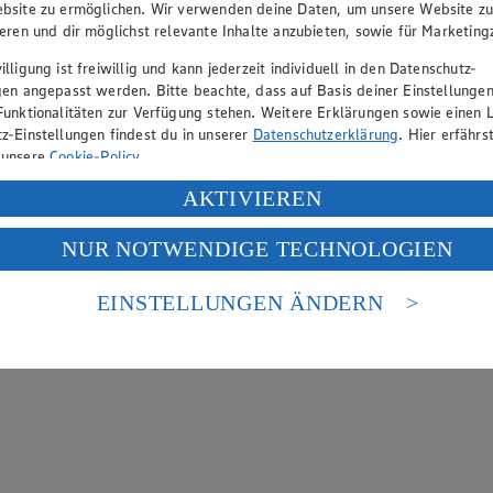
bsite zu ermöglichen. Wir verwenden deine Daten, um unsere Website z
ieren und dir möglichst relevante Inhalte anzubieten, sowie für Marketin
lligung ist freiwillig und kann jederzeit individuell in den Datenschutz-
gen angepasst werden. Bitte beachte, dass auf Basis deiner Einstellungen
Funktionalitäten zur Verfügung stehen. Weitere Erklärungen sowie einen L
z-Einstellungen findest du in unserer
Datenschutzerklärung
. Hier erfährs
 unsere
Cookie-Policy
.
ung deiner personenbezogenen Daten in den USA durch Facebook und Yo
AKTIVIEREN
f „Aktivieren“ klickst, willigst du im Sinne des Art. 49 Abs. 1 Satz 1 lit
NUR NOTWENDIGE TECHNOLOGIEN
deine Daten in den USA verarbeitet werden. Der EuGH sieht die USA als 
 europäischen Standards nicht angemessenen Datenschutzniveau an. Es b
es Zugriffs durch US-amerikanische Behörden.
EINSTELLUNGEN ÄNDERN
nen zum Herausgeber der Seite findest du im
Impressum