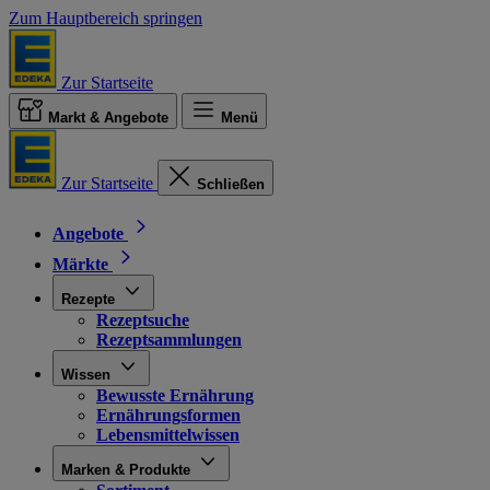
Zum Hauptbereich springen
Zur Startseite
Markt & Angebote
Menü
Zur Startseite
Schließen
Angebote
Märkte
Rezepte
Rezeptsuche
Rezeptsammlungen
Wissen
Bewusste Ernährung
Ernährungsformen
Lebensmittelwissen
Marken & Produkte