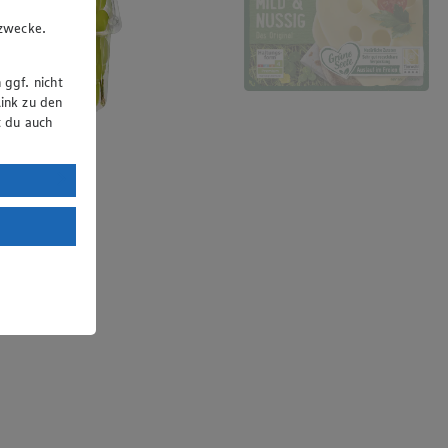
u
gzwecke.
 ggf. nicht
ink zu den
t du auch
uTube:
. a) DSGVO
Land mit
esteht das