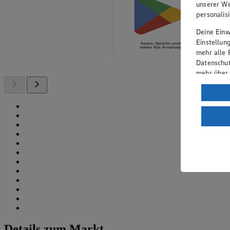
unserer We
personalis
Deine Einwi
Einstellun
mehr alle 
Datenschut
mehr über
Verarbeit
Wenn du au
ein, dass 
einem nach
Risiko ein
Informatio
Details zum Markt