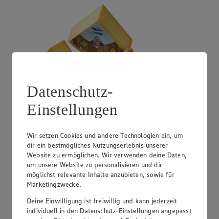
Datenschutz-
Einstellungen
Angebot:
Unsere Heimat demeter Frische Bio-
Heumilch
Wir setzen Cookies und andere Technologien ein, um
1.79
dir ein bestmögliches Nutzungserlebnis unserer
Festpreis von 1.79€
Website zu ermöglichen. Wir verwenden deine Daten,
3,8% Fett oder 1,8% Fett, 1 L, zzgl. 0,15 Pfand
um unsere Website zu personalisieren und dir
möglichst relevante Inhalte anzubieten, sowie für
Marketingzwecke.
Deine Einwilligung ist freiwillig und kann jederzeit
individuell in den Datenschutz-Einstellungen angepasst