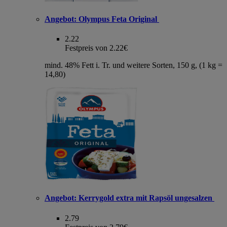
Angebot:
Olympus Feta Original
2.22
Festpreis von 2.22€
mind. 48% Fett i. Tr. und weitere Sorten, 150 g, (1 kg =
14,80)
Angebot:
Kerrygold extra mit Rapsöl ungesalzen
2.79