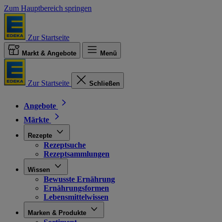
Zum Hauptbereich springen
Zur Startseite
Markt & Angebote
Menü
Zur Startseite
Schließen
Angebote
Märkte
Rezepte
Rezeptsuche
Rezeptsammlungen
Wissen
Bewusste Ernährung
Ernährungsformen
Lebensmittelwissen
Marken & Produkte