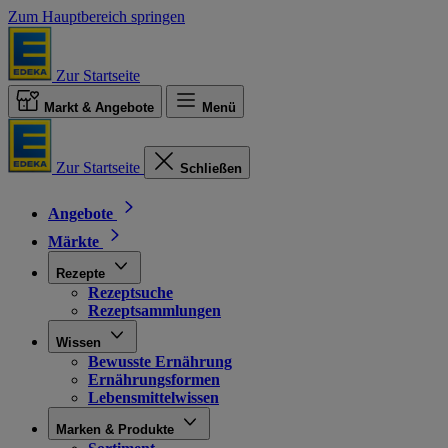
Zum Hauptbereich springen
Zur Startseite
Markt & Angebote
Menü
Zur Startseite
Schließen
Angebote
Märkte
Rezepte
Rezeptsuche
Rezeptsammlungen
Wissen
Bewusste Ernährung
Ernährungsformen
Lebensmittelwissen
Marken & Produkte