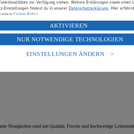
Funktionalitäten zur Verfügung stehen. Weitere Erklärungen sowie einen L
z-Einstellungen findest du in unserer
Datenschutzerklärung
. Hier erfährs
 unsere
Cookie-Policy
.
ung deiner personenbezogenen Daten in den USA durch Facebook und Yo
AKTIVIEREN
f „Aktivieren“ klickst, willigst du im Sinne des Art. 49 Abs. 1 Satz 1 lit
NUR NOTWENDIGE TECHNOLOGIEN
deine Daten in den USA verarbeitet werden. Der EuGH sieht die USA als 
 europäischen Standards nicht angemessenen Datenschutzniveau an. Es b
es Zugriffs durch US-amerikanische Behörden.
EINSTELLUNGEN ÄNDERN
nen zum Herausgeber der Seite findest du im
Impressum
sante Neuigkeiten rund um Qualität, Frische und hochwertige Lebensmit