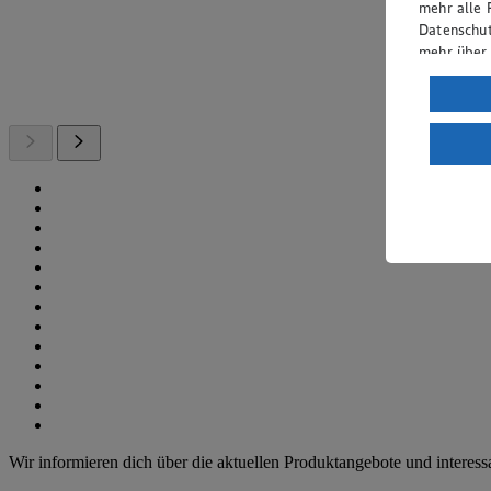
mehr alle 
Datenschut
mehr über
Verarbeit
Wenn du au
ein, dass 
einem nach
Risiko ein
Informatio
Wir informieren dich über die aktuellen Produktangebote und interes