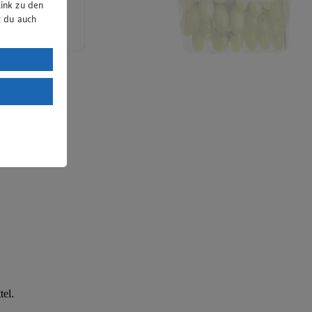
ink zu den
t du auch
uTube:
. a) DSGVO
Land mit
esteht das
tel.