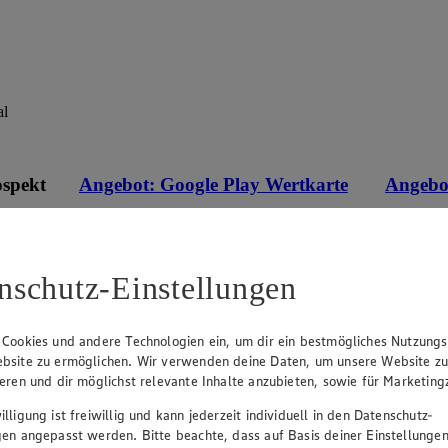
al
ospekt
Angebot:
Google Play Wertkarte
Angebo
1000 Extra °P
Mit PAYBACK 1000 Extra
400 Extra
Punkte sammeln.
Punkte s
eines
100.00
50.
an.
Festpreis von 100.00€
Fes
nschutz-Einstellungen
r
Ansehen
• Nur in teilnehmenden Märkten erhältlich
• Nur in 
 Cookies und andere Technologien ein, um dir ein bestmögliches Nutzungs
bsite zu ermöglichen. Wir verwenden deine Daten, um unsere Website z
ieren und dir möglichst relevante Inhalte anzubieten, sowie für Marketin
lligung ist freiwillig und kann jederzeit individuell in den Datenschutz-
gen angepasst werden. Bitte beachte, dass auf Basis deiner Einstellungen