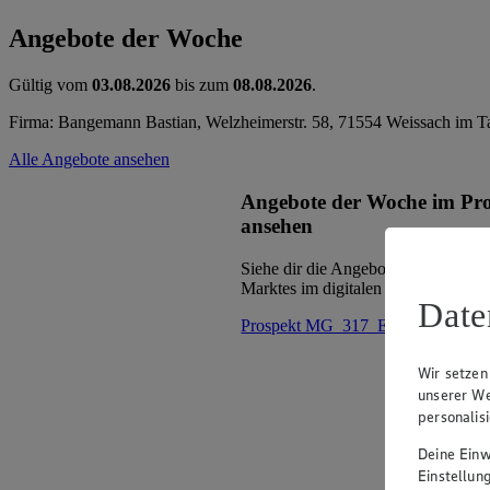
Angebote der Woche
Gültig vom
03.08.2026
bis zum
08.08.2026
.
Firma: Bangemann Bastian, Welzheimerstr. 58, 71554 Weissach im T
Alle Angebote ansehen
Angebote der Woche im Pr
ansehen
Siehe dir die Angebote der Woche d
Marktes im digitalen Blätterkatalog 
Date
Prospekt MG_317_ED im Browse
Wir setzen
unserer We
personalis
Deine Einwi
Einstellun