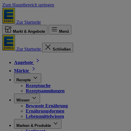
Zum Hauptbereich springen
Zur Startseite
Markt & Angebote
Menü
Zur Startseite
Schließen
Angebote
Märkte
Rezepte
Rezeptsuche
Rezeptsammlungen
Wissen
Bewusste Ernährung
Ernährungsformen
Lebensmittelwissen
Marken & Produkte