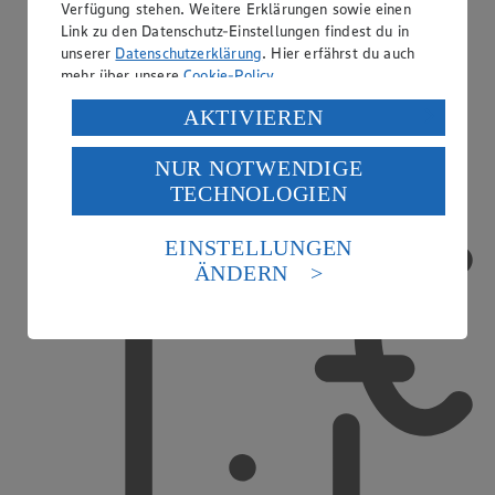
Verfügung stehen. Weitere Erklärungen sowie einen
Link zu den Datenschutz-Einstellungen findest du in
unserer
Datenschutzerklärung
. Hier erfährst du auch
mehr über unsere
Cookie-Policy
.
Treueaktionen
Verarbeitung deiner personenbezogenen Daten in den
AKTIVIEREN
USA durch Facebook und YouTube:
NUR NOTWENDIGE
Wenn du auf „Aktivieren“ klickst, willigst du im Sinne
TECHNOLOGIEN
des Art. 49 Abs. 1 Satz 1 lit. a) DSGVO ein, dass deine
Daten in den USA verarbeitet werden. Der EuGH sieht
die USA als Land mit einem nach europäischen
EINSTELLUNGEN
Standards nicht angemessenen Datenschutzniveau an.
ÄNDERN
Es besteht das Risiko eines Zugriffs durch US-
amerikanische Behörden.
Informationen zum Herausgeber der Seite findest du
im
Impressum