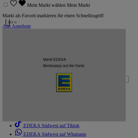
Mein Markt wählen
Mein Markt
Markt als Favorit markieren für einen Schnellzugriff
300 m
Alle Angebote
Kartendaten werden geladen …
Zurück nach oben
Markt EDEKA
Zum Newsletter anmelden
Beckesepp auf der Karte
Deine E-Mail-Adresse (Pflichtfeld)
Absenden
EDEKA Südwest auf Facebook
EDEKA Südwest auf Instagram
EDEKA Südwest auf Linkedin
EDEKA Südwest auf Tiktok
EDEKA Südwest auf Whatsapp