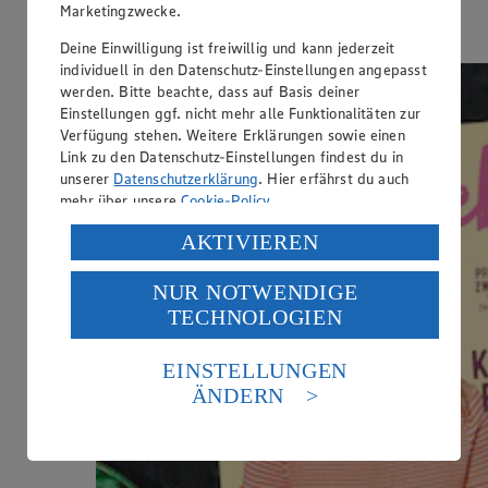
Marketingzwecke.
Hier entlang
Deine Einwilligung ist freiwillig und kann jederzeit
individuell in den Datenschutz-Einstellungen angepasst
werden. Bitte beachte, dass auf Basis deiner
Einstellungen ggf. nicht mehr alle Funktionalitäten zur
Verfügung stehen. Weitere Erklärungen sowie einen
Link zu den Datenschutz-Einstellungen findest du in
unserer
Datenschutzerklärung
. Hier erfährst du auch
mehr über unsere
Cookie-Policy
.
Verarbeitung deiner personenbezogenen Daten in den
AKTIVIEREN
USA durch Facebook und YouTube:
NUR NOTWENDIGE
Wenn du auf „Aktivieren“ klickst, willigst du im Sinne
TECHNOLOGIEN
des Art. 49 Abs. 1 Satz 1 lit. a) DSGVO ein, dass deine
Daten in den USA verarbeitet werden. Der EuGH sieht
die USA als Land mit einem nach europäischen
EINSTELLUNGEN
Standards nicht angemessenen Datenschutzniveau an.
ÄNDERN
Es besteht das Risiko eines Zugriffs durch US-
amerikanische Behörden.
Informationen zum Herausgeber der Seite findest du
im
Impressum