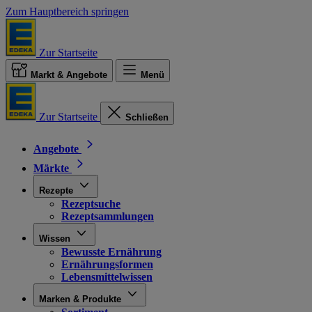
Zum Hauptbereich springen
Zur Startseite
Markt & Angebote
Menü
Zur Startseite
Schließen
Angebote
Märkte
Rezepte
Rezeptsuche
Rezeptsammlungen
Wissen
Bewusste Ernährung
Ernährungsformen
Lebensmittelwissen
Marken & Produkte