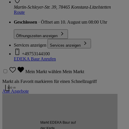
Martin-Schleyer-Str. 39, 78465 Konstanz-Litzelstetten
Route
Geschlossen
· Öffnet am 10. August um 08:00 Uhr
Öffnungszeiten anzeigen
Services anzeigen
Services anzeigen
+49753144100
EDEKA Baur
Anrufen
Mein Markt wählen
Mein Markt
Markt als Favorit markieren für einen Schnellzugriff
300 m
Alle Angebote
Kartendaten werden geladen …
Zurück nach oben
Markt EDEKA Baur auf
Zum Newsletter anmelden
der Karte