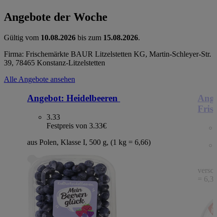
Angebote der Woche
Gültig vom
10.08.2026
bis zum
15.08.2026
.
Firma: Frischemärkte BAUR Litzelstetten KG, Martin-Schleyer-Str.
39, 78465 Konstanz-Litzelstetten
Alle Angebote ansehen
Angebot:
Heidelbeeren
Ange
Fris
3.33
Festpreis von 3.33€
aus Polen, Klasse I, 500 g, (1 kg = 6,66)
versch
= 6,3