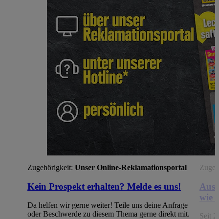
Zugehörigkeit:
Unser Online-Reklamationsportal
Zugehö
Kein Prospekt erhalten? Melde es uns!
Aus 
wie 
Da helfen wir gerne weiter! Teile uns deine Anfrage
oder Beschwerde zu diesem Thema gerne direkt mit.
Seit 2