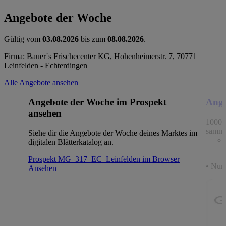
Angebote der Woche
Gültig vom
03.08.2026
bis zum
08.08.2026
.
Firma: Bauer´s Frischecenter KG, Hohenheimerstr. 7, 70771
Leinfelden - Echterdingen
Alle Angebote ansehen
Angebote der Woche im Prospekt
Ange
ansehen
1000 
samme
Siehe dir die Angebote der Woche deines Marktes im
digitalen Blätterkatalog an.
Prospekt MG_317_EC_Leinfelden im Browser
• Nur 
Ansehen