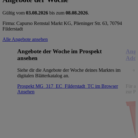
Gültig vom
03.08.2026
bis zum
08.08.2026
.
Firma: Capurso Remstal Markt KG, Plieninger Str. 63, 70794
Filderstadt
Alle Angebote ansehen
Angebote der Woche im Prospekt
Ange
ansehen
Addi
Siehe dir die Angebote der Woche deines Marktes im
digitalen Blätterkatalog an.
Prospekt MG_317_EC_Filderstadt_TC im Browser
Für al
Ansehen
zur P