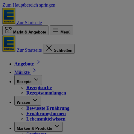
Zum Hauptbereich springen
Zur Startseite
Markt & Angebote
Menü
Zur Startseite
Schließen
Angebote
Märkte
Rezepte
Rezeptsuche
Rezeptsammlungen
Wissen
Bewusste Ernährung
Ernährungsformen
Lebensmittelwissen
Marken & Produkte