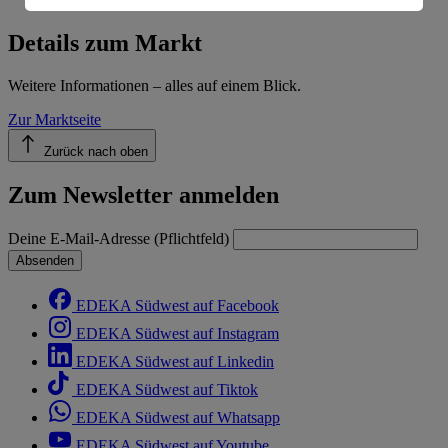
Informationen zum Herausgeber der Seite findest du
im
Impressum
Details zum Markt
Weitere Informationen – alles auf einem Blick.
Zur Marktseite
Zurück nach oben
Zum Newsletter anmelden
Deine E-Mail-Adresse (Pflichtfeld)
Absenden
EDEKA Südwest auf Facebook
EDEKA Südwest auf Instagram
EDEKA Südwest auf Linkedin
EDEKA Südwest auf Tiktok
EDEKA Südwest auf Whatsapp
EDEKA Südwest auf Youtube