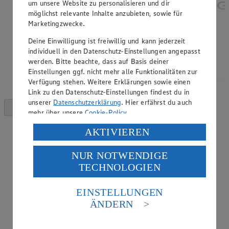
um unsere Website zu personalisieren und dir
möglichst relevante Inhalte anzubieten, sowie für
Marketingzwecke.
Deine Einwilligung ist freiwillig und kann jederzeit
individuell in den Datenschutz-Einstellungen angepasst
werden. Bitte beachte, dass auf Basis deiner
Einstellungen ggf. nicht mehr alle Funktionalitäten zur
Verfügung stehen. Weitere Erklärungen sowie einen
Link zu den Datenschutz-Einstellungen findest du in
unserer
Datenschutzerklärung
. Hier erfährst du auch
mehr über unsere
Cookie-Policy
.
Verarbeitung deiner personenbezogenen Daten in den
AKTIVIEREN
USA durch Facebook und YouTube:
NUR NOTWENDIGE
Wenn du auf „Aktivieren“ klickst, willigst du im Sinne
TECHNOLOGIEN
des Art. 49 Abs. 1 Satz 1 lit. a) DSGVO ein, dass deine
Daten in den USA verarbeitet werden. Der EuGH sieht
die USA als Land mit einem nach europäischen
EINSTELLUNGEN
Standards nicht angemessenen Datenschutzniveau an.
ÄNDERN
Es besteht das Risiko eines Zugriffs durch US-
amerikanische Behörden.