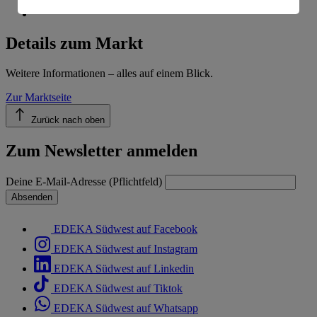
Informationen zum Herausgeber der Seite findest du
im
Impressum
Details zum Markt
Weitere Informationen – alles auf einem Blick.
Zur Marktseite
Zurück nach oben
Zum Newsletter anmelden
Deine E-Mail-Adresse (Pflichtfeld)
Absenden
EDEKA Südwest auf Facebook
EDEKA Südwest auf Instagram
EDEKA Südwest auf Linkedin
EDEKA Südwest auf Tiktok
EDEKA Südwest auf Whatsapp