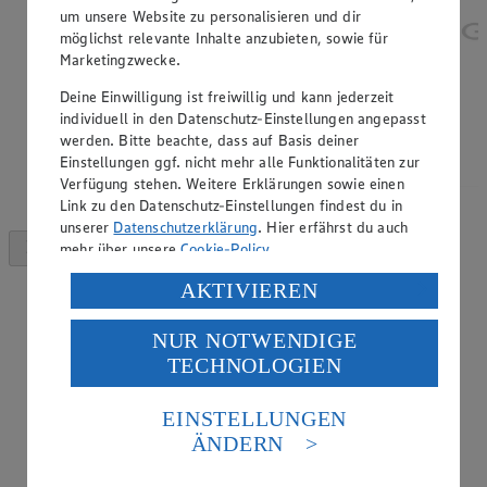
um unsere Website zu personalisieren und dir
möglichst relevante Inhalte anzubieten, sowie für
Marketingzwecke.
Deine Einwilligung ist freiwillig und kann jederzeit
individuell in den Datenschutz-Einstellungen angepasst
werden. Bitte beachte, dass auf Basis deiner
Einstellungen ggf. nicht mehr alle Funktionalitäten zur
Verfügung stehen. Weitere Erklärungen sowie einen
Link zu den Datenschutz-Einstellungen findest du in
unserer
Datenschutzerklärung
. Hier erfährst du auch
mehr über unsere
Cookie-Policy
.
Verarbeitung deiner personenbezogenen Daten in den
AKTIVIEREN
USA durch Facebook und YouTube:
NUR NOTWENDIGE
Wenn du auf „Aktivieren“ klickst, willigst du im Sinne
TECHNOLOGIEN
des Art. 49 Abs. 1 Satz 1 lit. a) DSGVO ein, dass deine
Daten in den USA verarbeitet werden. Der EuGH sieht
die USA als Land mit einem nach europäischen
EINSTELLUNGEN
Standards nicht angemessenen Datenschutzniveau an.
ÄNDERN
Es besteht das Risiko eines Zugriffs durch US-
amerikanische Behörden.