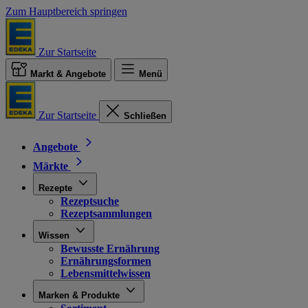
Zum Hauptbereich springen
Zur Startseite
Markt & Angebote
Menü
Zur Startseite
Schließen
Angebote
Märkte
Rezepte
Rezeptsuche
Rezeptsammlungen
Wissen
Bewusste Ernährung
Ernährungsformen
Lebensmittelwissen
Marken & Produkte