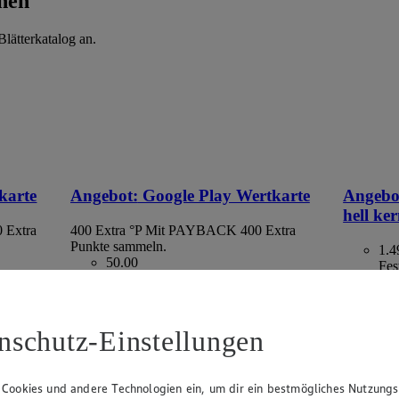
hen
lätterkatalog an.
karte
Angebot:
Google Play Wertkarte
Angebo
hell ke
 Extra
400 Extra °P
Mit PAYBACK 400 Extra
Punkte sammeln.
1.4
50.00
Fes
Festpreis von 50.00€
aus Spanie
ltlich
• Nur in teilnehmenden Märkten erhältlich
kg = 2,98
nschutz-Einstellungen
 Cookies und andere Technologien ein, um dir ein bestmögliches Nutzungs