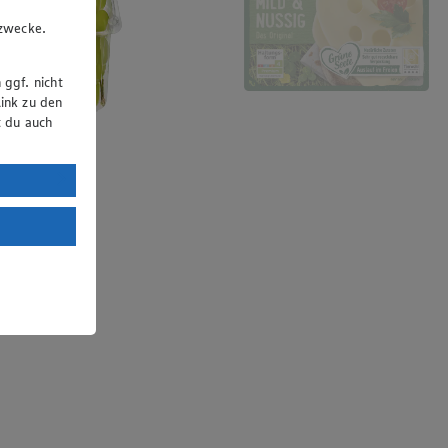
u
gzwecke.
 ggf. nicht
ink zu den
t du auch
uTube:
. a) DSGVO
Land mit
esteht das