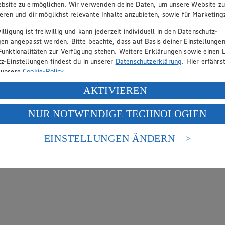
bsite zu ermöglichen. Wir verwenden deine Daten, um unsere Website z
ieren und dir möglichst relevante Inhalte anzubieten, sowie für Marketin
lligung ist freiwillig und kann jederzeit individuell in den Datenschutz-
gen angepasst werden. Bitte beachte, dass auf Basis deiner Einstellungen
Funktionalitäten zur Verfügung stehen. Weitere Erklärungen sowie einen L
z-Einstellungen findest du in unserer
Datenschutzerklärung
. Hier erfährs
 unsere
Cookie-Policy
.
ung deiner personenbezogenen Daten in den USA durch Facebook und Yo
AKTIVIEREN
f „Aktivieren“ klickst, willigst du im Sinne des Art. 49 Abs. 1 Satz 1 lit
NUR NOTWENDIGE TECHNOLOGIEN
deine Daten in den USA verarbeitet werden. Der EuGH sieht die USA als 
 europäischen Standards nicht angemessenen Datenschutzniveau an. Es b
es Zugriffs durch US-amerikanische Behörden.
EINSTELLUNGEN ÄNDERN
nen zum Herausgeber der Seite findest du im
Impressum