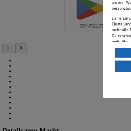
unserer We
personalis
Deine Einwi
Einstellun
mehr alle 
Datenschut
mehr über
Verarbeit
Wenn du au
ein, dass 
einem nach
Risiko ein
Informatio
Details zum Markt