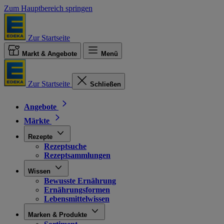
Zum Hauptbereich springen
Zur Startseite
Markt & Angebote
Menü
Zur Startseite
Schließen
Angebote
Märkte
Rezepte
Rezeptsuche
Rezeptsammlungen
Wissen
Bewusste Ernährung
Ernährungsformen
Lebensmittelwissen
Marken & Produkte