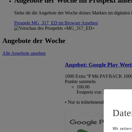
Angebote der Woche im Prospekt anse
Siehe dir die Angebote der Woche deines Marktes im digitalen B
Prospekt MG_317_ED im Browser
Ansehen
Angebote der Woche
Alle Angebote ansehen
Angebot:
Google Play Wert
1000 Extra °P
Mit PAYBACK 1000
Punkte sammeln.
100.00
Festpreis von 100.00€
• Nur in teilnehmenden Märkten erhä
Date
Wir setzen