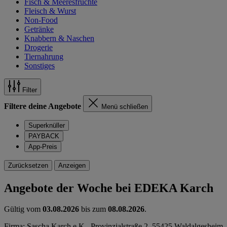
Fisch & Meeresfrüchte
Fleisch & Wurst
Non-Food
Getränke
Knabbern & Naschen
Drogerie
Tiernahrung
Sonstiges
Filter
Filtere deine Angebote
Menü schließen
Superknüller
PAYBACK
App-Preis
Zurücksetzen
Anzeigen
Angebote der Woche bei EDEKA Karch
Gültig vom
03.08.2026
bis zum
08.08.2026
.
Firma: Sascha Karch e.K., Provinzialstraße 2, 55425 Waldalgesheim