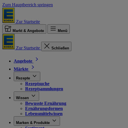
Zum Hauptbereich springen
Zur Startseite
Markt & Angebote
Menü
Zur Startseite
Schließen
Angebote
Märkte
Rezepte
Rezeptsuche
Rezeptsammlungen
Wissen
Bewusste Ernährung
Ernährungsformen
Lebensmittelwissen
Marken & Produkte