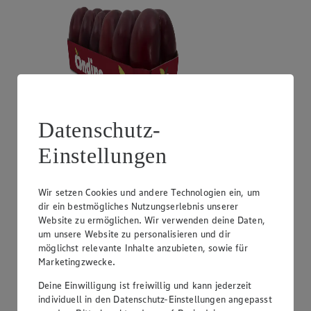
Datenschutz-
Angebot:
Unsere Heimat Zucchini
Einstellungen
1.49
Festpreis von 1.49€
Wir setzen Cookies und andere Technologien ein, um
dir ein bestmögliches Nutzungserlebnis unserer
aus Süddeutschland, Klasse I, 1 kg
Website zu ermöglichen. Wir verwenden deine Daten,
um unsere Website zu personalisieren und dir
möglichst relevante Inhalte anzubieten, sowie für
Marketingzwecke.
Deine Einwilligung ist freiwillig und kann jederzeit
individuell in den Datenschutz-Einstellungen angepasst