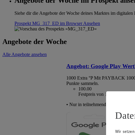
Angebote der Woche im Prospekt anse
Siehe dir die Angebote der Woche deines Marktes im digitalen B
Prospekt MG_317_ED im Browser
Ansehen
Angebote der Woche
Alle Angebote ansehen
Angebot:
Google Play Wert
1000 Extra °P
Mit PAYBACK 1000
Punkte sammeln.
100.00
Festpreis von 100.00€
• Nur in teilnehmenden Märkten erhä
Date
Wir setzen