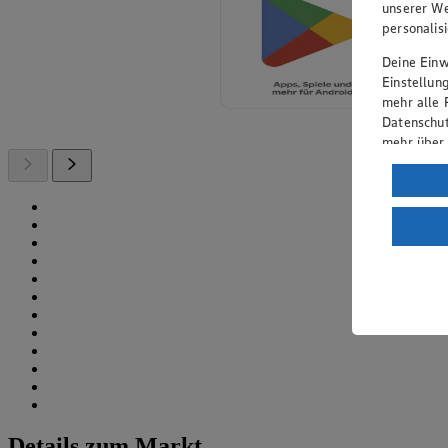
unserer We
personalis
Deine Einwi
Einstellun
mehr alle 
Datenschut
mehr über
Verarbeit
Wenn du au
ein, dass 
einem nach
Risiko ein
Informatio
Details zum Markt