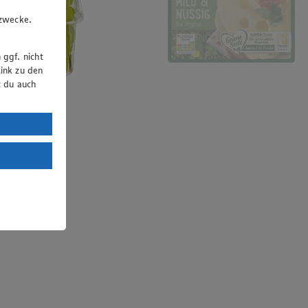
u
gzwecke.
 ggf. nicht
ink zu den
t du auch
uTube:
. a) DSGVO
Land mit
esteht das