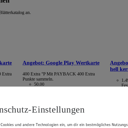
hen
lätterkatalog an.
karte
Angebot:
Google Play Wertkarte
Angebo
hell ke
 Extra
400 Extra °P
Mit PAYBACK 400 Extra
Punkte sammeln.
1.4
50.00
Fes
Festpreis von 50.00€
aus Spanie
ltlich
• Nur in teilnehmenden Märkten erhältlich
kg = 2,98
nschutz-Einstellungen
 Cookies und andere Technologien ein, um dir ein bestmögliches Nutzungs