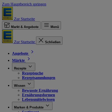
Zum Hauptbereich springen
Zur Startseite
Markt & Angebote
Menü
Zur Startseite
Schließen
Angebote
Märkte
Rezepte
Rezeptsuche
Rezeptsammlungen
Wissen
Bewusste Ernährung
Ernährungsformen
Lebensmittelwissen
Marken & Produkte