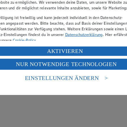
bsite zu ermöglichen. Wir verwenden deine Daten, um unsere Website z
ieren und dir möglichst relevante Inhalte anzubieten, sowie für Marketin
lligung ist freiwillig und kann jederzeit individuell in den Datenschutz-
gen angepasst werden. Bitte beachte, dass auf Basis deiner Einstellungen
Funktionalitäten zur Verfügung stehen. Weitere Erklärungen sowie einen L
z-Einstellungen findest du in unserer
Datenschutzerklärung
. Hier erfährs
 unsere
Cookie-Policy
.
ung deiner personenbezogenen Daten in den USA durch Facebook und Yo
AKTIVIEREN
f „Aktivieren“ klickst, willigst du im Sinne des Art. 49 Abs. 1 Satz 1 lit
NUR NOTWENDIGE TECHNOLOGIEN
deine Daten in den USA verarbeitet werden. Der EuGH sieht die USA als 
 europäischen Standards nicht angemessenen Datenschutzniveau an. Es b
es Zugriffs durch US-amerikanische Behörden.
EINSTELLUNGEN ÄNDERN
nen zum Herausgeber der Seite findest du im
Impressum