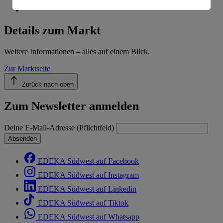
Informationen zum Herausgeber der Seite findest du
im
Impressum
Details zum Markt
Weitere Informationen – alles auf einem Blick.
Zur Marktseite
Zurück nach oben
Zum Newsletter anmelden
Deine E-Mail-Adresse (Pflichtfeld)
Absenden
EDEKA Südwest auf Facebook
EDEKA Südwest auf Instagram
EDEKA Südwest auf Linkedin
EDEKA Südwest auf Tiktok
EDEKA Südwest auf Whatsapp