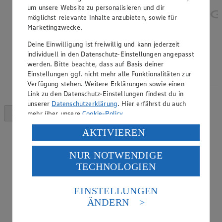
um unsere Website zu personalisieren und dir
möglichst relevante Inhalte anzubieten, sowie für
Marketingzwecke.
Deine Einwilligung ist freiwillig und kann jederzeit
individuell in den Datenschutz-Einstellungen angepasst
werden. Bitte beachte, dass auf Basis deiner
Einstellungen ggf. nicht mehr alle Funktionalitäten zur
Verfügung stehen. Weitere Erklärungen sowie einen
Link zu den Datenschutz-Einstellungen findest du in
unserer
Datenschutzerklärung
. Hier erfährst du auch
mehr über unsere
Cookie-Policy
.
Verarbeitung deiner personenbezogenen Daten in den
AKTIVIEREN
USA durch Facebook und YouTube:
NUR NOTWENDIGE
Wenn du auf „Aktivieren“ klickst, willigst du im Sinne
TECHNOLOGIEN
des Art. 49 Abs. 1 Satz 1 lit. a) DSGVO ein, dass deine
Daten in den USA verarbeitet werden. Der EuGH sieht
die USA als Land mit einem nach europäischen
EINSTELLUNGEN
Standards nicht angemessenen Datenschutzniveau an.
ÄNDERN
Es besteht das Risiko eines Zugriffs durch US-
amerikanische Behörden.