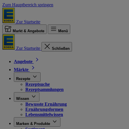
Zum Hauptbereich springen
Zur Startseite
Markt & Angebote
Menü
Zur Startseite
Schließen
Angebote
Märkte
Rezepte
Rezeptsuche
Rezeptsammlungen
Wissen
Bewusste Ernährung
Ernährungsformen
Lebensmittelwissen
Marken & Produkte