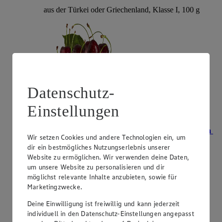
aus der Türkei oder Griechenland, Klasse I, 100 g
Datenschutz-
Einstellungen
Angebot:
Unsere Heimat Bio Bioland-Zwetschgen
Wir setzen Cookies und andere Technologien ein, um
dir ein bestmögliches Nutzungserlebnis unserer
2.99
Website zu ermöglichen. Wir verwenden deine Daten,
Festpreis von 2.99€
um unsere Website zu personalisieren und dir
aus Süddeutschland, Klasse II, 500 g, (1 kg = 5,98)
möglichst relevante Inhalte anzubieten, sowie für
Marketingzwecke.
Deine Einwilligung ist freiwillig und kann jederzeit
individuell in den Datenschutz-Einstellungen angepasst