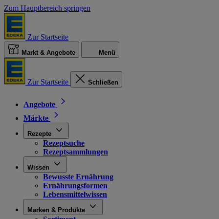
Zum Hauptbereich springen
Zur Startseite
Markt & Angebote
Menü
Zur Startseite
Schließen
Angebote
Märkte
Rezepte
Rezeptsuche
Rezeptsammlungen
Wissen
Bewusste Ernährung
Ernährungsformen
Lebensmittelwissen
Marken & Produkte