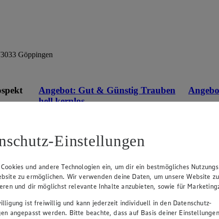
 73033 Göppingen
ospekt
Angebot:
Gut & Günstig Trauben
Angebo
hell kernlos
1.4
Fes
eines
1.49
an.
Festpreis von 1.49€
versch. So
nschutz-Einstellungen
10,64)
r
Ansehen
aus Spanien oder Italien, Klasse I, 500 g, (1
kg = 2,98)
 Cookies und andere Technologien ein, um dir ein bestmögliches Nutzungs
bsite zu ermöglichen. Wir verwenden deine Daten, um unsere Website z
ieren und dir möglichst relevante Inhalte anzubieten, sowie für Marketin
lligung ist freiwillig und kann jederzeit individuell in den Datenschutz-
gen angepasst werden. Bitte beachte, dass auf Basis deiner Einstellungen