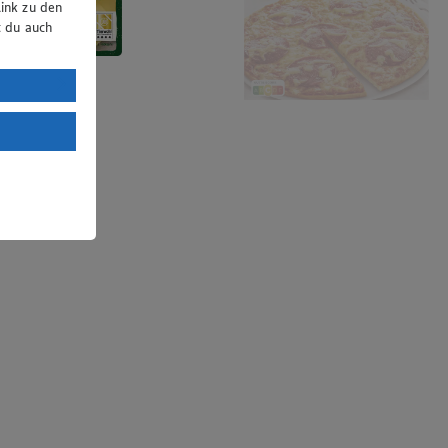
ink zu den
t du auch
uTube:
. a) DSGVO
Land mit
esteht das