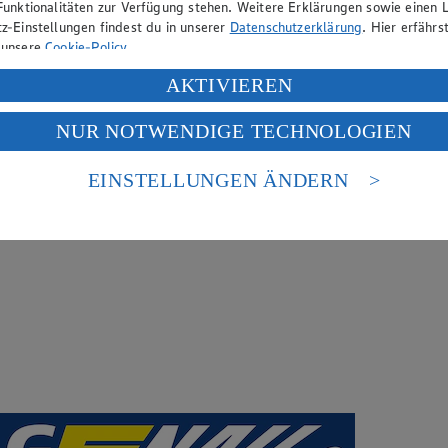
Funktionalitäten zur Verfügung stehen. Weitere Erklärungen sowie einen L
z-Einstellungen findest du in unserer
Datenschutzerklärung
. Hier erfährs
 unsere
Cookie-Policy
.
ung deiner personenbezogenen Daten in den USA durch Facebook und Yo
AKTIVIEREN
f „Aktivieren“ klickst, willigst du im Sinne des Art. 49 Abs. 1 Satz 1 lit
NUR NOTWENDIGE TECHNOLOGIEN
deine Daten in den USA verarbeitet werden. Der EuGH sieht die USA als 
 europäischen Standards nicht angemessenen Datenschutzniveau an. Es b
es Zugriffs durch US-amerikanische Behörden.
EINSTELLUNGEN ÄNDERN
nen zum Herausgeber der Seite findest du im
Impressum