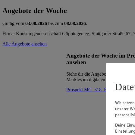
Angebote der Woche
Gültig vom
03.08.2026
bis zum
08.08.2026
.
Firma: Konsumgenossenschaft Göppingen eg, Stuttgarter Straße 67,
Alle Angebote ansehen
Angebote der Woche im Pr
ansehen
Siehe dir die Angebote der Woche d
Marktes im digitalen Blätterkatalog 
Date
Prospekt MG_318_ED im Browse
Wir setzen
unserer We
personalis
Deine Einwi
Einstellun