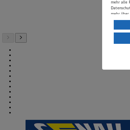
mehr alle 
Datenschut
mehr über
Verarbeit
Wenn du au
ein, dass 
einem nach
Risiko ein
Informatio