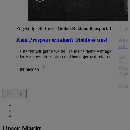
Zugehörigkeit:
Unser Online-Reklamationsportal
Zugehö
Kein Prospekt erhalten? Melde es uns!
Aus 
wie 
Da helfen wir gerne weiter! Teile uns deine Anfrage
oder Beschwerde zu diesem Thema gerne direkt mit.
Seit 2
Frisc
Erzeu
Hier melden
Regio
Mehr 
Unser Markt