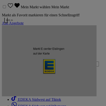
Mein Markt wählen
Mein Markt
Markt als Favorit markieren für einen Schnellzugriff
300 m
Alle Angebote
Kartendaten werden geladen …
Zurück nach oben
Markt E center Eislingen
Zum Newsletter anmelden
auf der Karte
Deine E-Mail-Adresse (Pflichtfeld)
Absenden
EDEKA Südwest auf Facebook
EDEKA Südwest auf Instagram
EDEKA Südwest auf Linkedin
EDEKA Südwest auf Tiktok