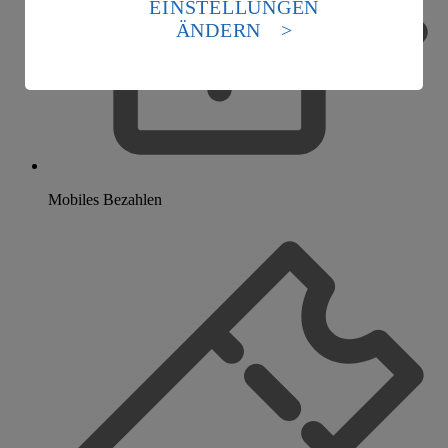
EINSTELLUNGEN
Standards nicht angemessenen Datenschutzniveau an.
ÄNDERN
Es besteht das Risiko eines Zugriffs durch US-
amerikanische Behörden.
Informationen zum Herausgeber der Seite findest du
im
Impressum
Mobiles Bezahlen