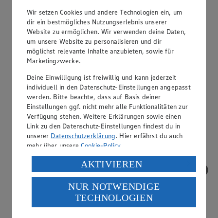
Wir setzen Cookies und andere Technologien ein, um
dir ein bestmögliches Nutzungserlebnis unserer
Website zu ermöglichen. Wir verwenden deine Daten,
um unsere Website zu personalisieren und dir
möglichst relevante Inhalte anzubieten, sowie für
Marketingzwecke.
Deine Einwilligung ist freiwillig und kann jederzeit
individuell in den Datenschutz-Einstellungen angepasst
werden. Bitte beachte, dass auf Basis deiner
Treueaktionen
Einstellungen ggf. nicht mehr alle Funktionalitäten zur
Verfügung stehen. Weitere Erklärungen sowie einen
Link zu den Datenschutz-Einstellungen findest du in
unserer
Datenschutzerklärung
. Hier erfährst du auch
mehr über unsere
Cookie-Policy
.
Verarbeitung deiner personenbezogenen Daten in den
AKTIVIEREN
USA durch Facebook und YouTube:
NUR NOTWENDIGE
Wenn du auf „Aktivieren“ klickst, willigst du im Sinne
TECHNOLOGIEN
des Art. 49 Abs. 1 Satz 1 lit. a) DSGVO ein, dass deine
Daten in den USA verarbeitet werden. Der EuGH sieht
die USA als Land mit einem nach europäischen