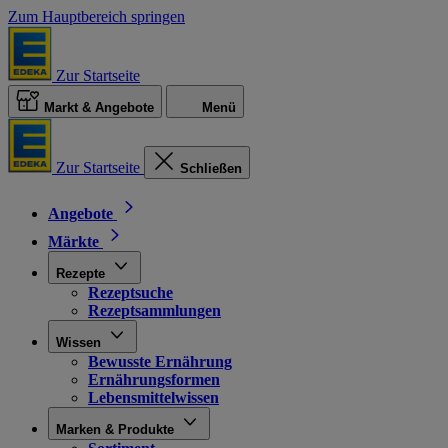
Zum Hauptbereich springen
Zur Startseite
Markt & Angebote
Menü
Zur Startseite
Schließen
Angebote
Märkte
Rezepte
Rezeptsuche
Rezeptsammlungen
Wissen
Bewusste Ernährung
Ernährungsformen
Lebensmittelwissen
Marken & Produkte