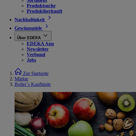
Sortiment
Produktsuche
Produktherkunft
Nachhaltigkeit
Gewinnspiele
Über EDEKA
EDEKA App
Newsletter
Verbund
Jobs
Zur Startseite
Märkte
Boller´s Kaufhüsle