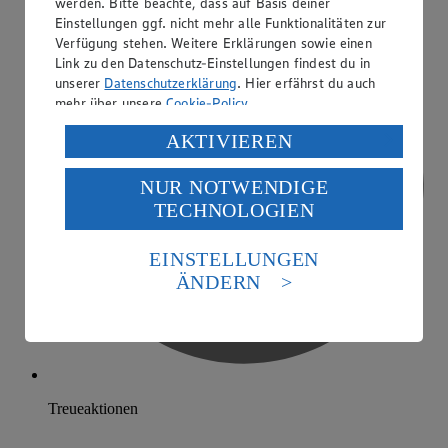
werden. Bitte beachte, dass auf Basis deiner
Einstellungen ggf. nicht mehr alle Funktionalitäten zur
Verfügung stehen. Weitere Erklärungen sowie einen
Link zu den Datenschutz-Einstellungen findest du in
unserer
Datenschutzerklärung
. Hier erfährst du auch
mehr über unsere
Cookie-Policy
.
Verarbeitung deiner personenbezogenen Daten in den
AKTIVIEREN
USA durch Facebook und YouTube:
NUR NOTWENDIGE
Wenn du auf „Aktivieren“ klickst, willigst du im Sinne
TECHNOLOGIEN
des Art. 49 Abs. 1 Satz 1 lit. a) DSGVO ein, dass deine
Daten in den USA verarbeitet werden. Der EuGH sieht
die USA als Land mit einem nach europäischen
EINSTELLUNGEN
Standards nicht angemessenen Datenschutzniveau an.
ÄNDERN
Es besteht das Risiko eines Zugriffs durch US-
amerikanische Behörden.
Informationen zum Herausgeber der Seite findest du
im
Impressum
Treueaktionen