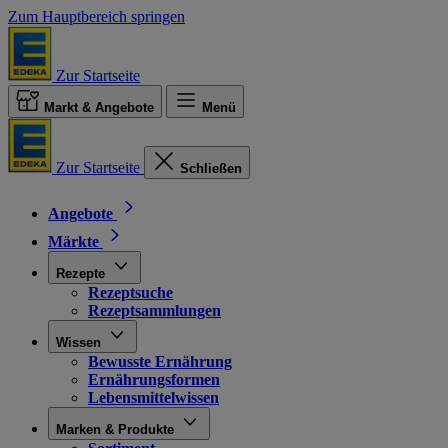
Zum Hauptbereich springen
Zur Startseite
Markt & Angebote
Menü
Zur Startseite
Schließen
Angebote
Märkte
Rezepte
Rezeptsuche
Rezeptsammlungen
Wissen
Bewusste Ernährung
Ernährungsformen
Lebensmittelwissen
Marken & Produkte