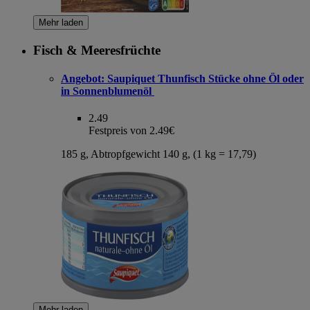
Mehr laden
Fisch & Meeresfrüchte
Angebot:
Saupiquet Thunfisch Stücke ohne Öl oder
in Sonnenblumenöl
2.49
Festpreis von 2.49€
185 g, Abtropfgewicht 140 g, (1 kg = 17,79)
Mehr laden