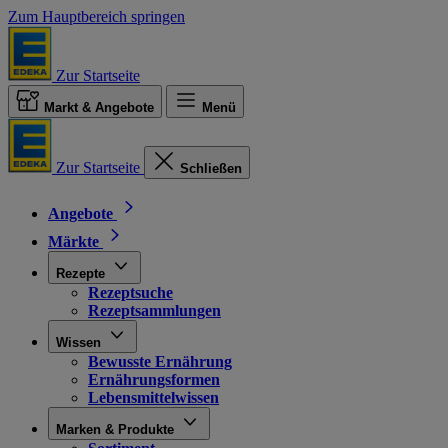
Zum Hauptbereich springen
Zur Startseite
Markt & Angebote
Menü
Zur Startseite
Schließen
Angebote
Märkte
Rezepte
Rezeptsuche
Rezeptsammlungen
Wissen
Bewusste Ernährung
Ernährungsformen
Lebensmittelwissen
Marken & Produkte