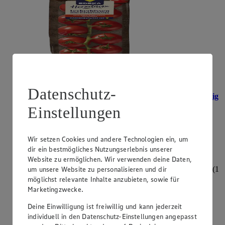
Datenschutz-
Angebot:
Ab Donnerstag erhältlich: Gut & Günstig
Mixpaprika
Einstellungen
0.88
App
App Preis von 0.88€
Wir setzen Cookies und andere Technologien ein, um
1.29
dir ein bestmögliches Nutzungserlebnis unserer
Festpreis von 1.29€
Website zu ermöglichen. Wir verwenden deine Daten,
um unsere Website zu personalisieren und dir
aus Spanien oder den Niederlanden, Klasse I, 500 g, (1
kg = 2,58)
möglichst relevante Inhalte anzubieten, sowie für
Marketingzwecke.
Deine Einwilligung ist freiwillig und kann jederzeit
individuell in den Datenschutz-Einstellungen angepasst