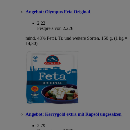
Angebot:
Olympus Feta Original
2.22
Festpreis von 2.22€
mind. 48% Fett i. Tr. und weitere Sorten, 150 g, (1 kg =
14,80)
Angebot:
Kerrygold extra mit Rapsöl ungesalzen
2.79