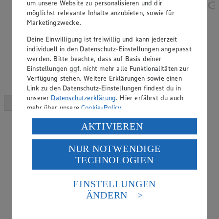
um unsere Website zu personalisieren und dir
möglichst relevante Inhalte anzubieten, sowie für
Marketingzwecke.
Deine Einwilligung ist freiwillig und kann jederzeit
individuell in den Datenschutz-Einstellungen angepasst
werden. Bitte beachte, dass auf Basis deiner
Einstellungen ggf. nicht mehr alle Funktionalitäten zur
Verfügung stehen. Weitere Erklärungen sowie einen
Link zu den Datenschutz-Einstellungen findest du in
unserer
Datenschutzerklärung
. Hier erfährst du auch
mehr über unsere
Cookie-Policy
.
Verarbeitung deiner personenbezogenen Daten in den
AKTIVIEREN
USA durch Facebook und YouTube:
NUR NOTWENDIGE
Wenn du auf „Aktivieren“ klickst, willigst du im Sinne
TECHNOLOGIEN
des Art. 49 Abs. 1 Satz 1 lit. a) DSGVO ein, dass deine
Daten in den USA verarbeitet werden. Der EuGH sieht
die USA als Land mit einem nach europäischen
EINSTELLUNGEN
Standards nicht angemessenen Datenschutzniveau an.
ÄNDERN
Es besteht das Risiko eines Zugriffs durch US-
amerikanische Behörden.