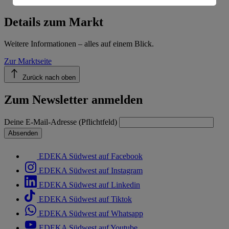
Informationen zum Herausgeber der Seite findest du
im
Impressum
Details zum Markt
Weitere Informationen – alles auf einem Blick.
Zur Marktseite
Zurück nach oben
Zum Newsletter anmelden
Deine E-Mail-Adresse (Pflichtfeld)
Absenden
EDEKA Südwest auf Facebook
EDEKA Südwest auf Instagram
EDEKA Südwest auf Linkedin
EDEKA Südwest auf Tiktok
EDEKA Südwest auf Whatsapp
EDEKA Südwest auf Youtube