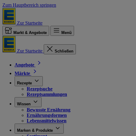
Zum Hauptbereich springen
Zur Startseite
Markt & Angebote
Menü
Zur Startseite
Schließen
Angebote
Märkte
Rezepte
Rezeptsuche
Rezeptsammlungen
Wissen
Bewusste Ernährung
Ernährungsformen
Lebensmittelwissen
Marken & Produkte