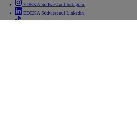
EDEKA Südwest auf Instagram
EDEKA Südwest auf Linkedin
EDEKA Südwest auf Tiktok
EDEKA Südwest auf Whatsapp
EDEKA Südwest auf Youtube
Services
EDEKA App
EDEKA Medien
EDEKA smart
EDEKA Foto
Hilfe
Kontakt
FAQ
Cookie-Einstellungen
Informationen