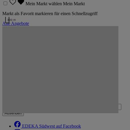
Mein Markt wählen
Mein Markt
Markt als Favorit markieren für einen Schnellzugriff
300 m
Alle Angebote
Kartendaten werden geladen …
Markt E center Schmid auf der Karte
Zurück nach oben
Zum Newsletter anmelden
Deine E-Mail-Adresse (Pflichtfeld)
Absenden
EDEKA Südwest auf Facebook