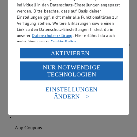
individuell in den Datenschutz-Einstellungen angepasst
werden. Bitte beachte, dass auf Basis deiner
Einstellungen ggf. nicht mehr alle Funktionalitäten zur
Verfügung stehen. Weitere Erklärungen sowie einen
Link zu den Datenschutz-Einstellungen findest du in
unserer
Datenschutzerklärung
. Hier erfährst du auch
mehr über unsere
Cookie-Policy
.
Verarbeitung deiner personenbezogenen Daten in den
AKTIVIEREN
USA durch Facebook und YouTube:
NUR NOTWENDIGE
Wenn du auf „Aktivieren“ klickst, willigst du im Sinne
TECHNOLOGIEN
des Art. 49 Abs. 1 Satz 1 lit. a) DSGVO ein, dass deine
Daten in den USA verarbeitet werden. Der EuGH sieht
die USA als Land mit einem nach europäischen
EINSTELLUNGEN
Standards nicht angemessenen Datenschutzniveau an.
ÄNDERN
Es besteht das Risiko eines Zugriffs durch US-
amerikanische Behörden.
Informationen zum Herausgeber der Seite findest du
im
Impressum
App Coupons