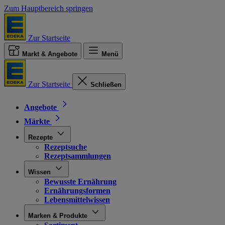
Zum Hauptbereich springen
Zur Startseite
Markt & Angebote
Menü
Zur Startseite
Schließen
Angebote
Märkte
Rezepte
Rezeptsuche
Rezeptsammlungen
Wissen
Bewusste Ernährung
Ernährungsformen
Lebensmittelwissen
Marken & Produkte