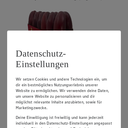
Datenschutz-
Einstellungen
Angebot:
Unsere Heimat Zucchini
1.49
Wir setzen Cookies und andere Technologien ein, um
Festpreis von 1.49€
dir ein bestmögliches Nutzungserlebnis unserer
Website zu ermöglichen. Wir verwenden deine Daten,
aus Süddeutschland, Klasse I, 1 kg
um unsere Website zu personalisieren und dir
möglichst relevante Inhalte anzubieten, sowie für
Marketingzwecke.
Deine Einwilligung ist freiwillig und kann jederzeit
individuell in den Datenschutz-Einstellungen angepasst