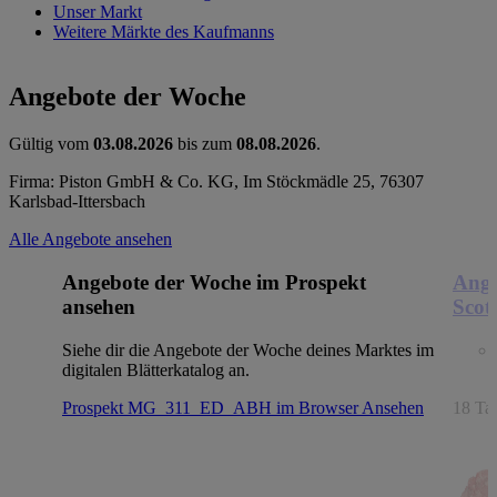
Unser Markt
Weitere Märkte des Kaufmanns
Angebote der Woche
Gültig vom
03.08.2026
bis zum
08.08.2026
.
Firma: Piston GmbH & Co. KG, Im Stöckmädle 25, 76307
Karlsbad-Ittersbach
Alle Angebote ansehen
Angebote der Woche im Prospekt
Ange
ansehen
Scot
Siehe dir die Angebote der Woche deines Marktes im
digitalen Blätterkatalog an.
Prospekt MG_311_ED_ABH im Browser
Ansehen
18 Tag