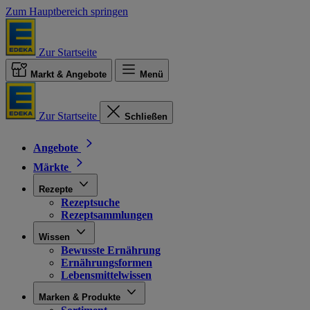
Zum Hauptbereich springen
Zur Startseite
Markt & Angebote
Menü
Zur Startseite
Schließen
Angebote
Märkte
Rezepte
Rezeptsuche
Rezeptsammlungen
Wissen
Bewusste Ernährung
Ernährungsformen
Lebensmittelwissen
Marken & Produkte