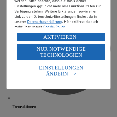
werden. Bitte beachte, dass auf Basis deiner
Einstellungen ggf. nicht mehr alle Funktionalitäten zur
Verfügung stehen. Weitere Erklärungen sowie einen
Link zu den Datenschutz-Einstellungen findest du in
unserer
Datenschutzerklärung
. Hier erfährst du auch
mehr über unsere
Cookie-Policy
.
Verarbeitung deiner personenbezogenen Daten in den
AKTIVIEREN
USA durch Facebook und YouTube:
NUR NOTWENDIGE
Wenn du auf „Aktivieren“ klickst, willigst du im Sinne
TECHNOLOGIEN
des Art. 49 Abs. 1 Satz 1 lit. a) DSGVO ein, dass deine
Daten in den USA verarbeitet werden. Der EuGH sieht
die USA als Land mit einem nach europäischen
EINSTELLUNGEN
Standards nicht angemessenen Datenschutzniveau an.
ÄNDERN
Es besteht das Risiko eines Zugriffs durch US-
amerikanische Behörden.
Informationen zum Herausgeber der Seite findest du
im
Impressum
Treueaktionen