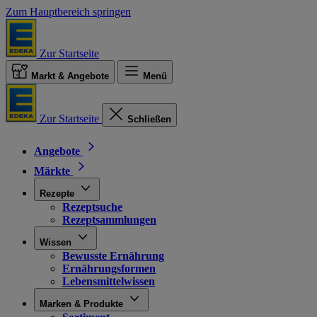
Zum Hauptbereich springen
Zur Startseite
Markt & Angebote
Menü
Zur Startseite
Schließen
Angebote
Märkte
Rezepte
Rezeptsuche
Rezeptsammlungen
Wissen
Bewusste Ernährung
Ernährungsformen
Lebensmittelwissen
Marken & Produkte