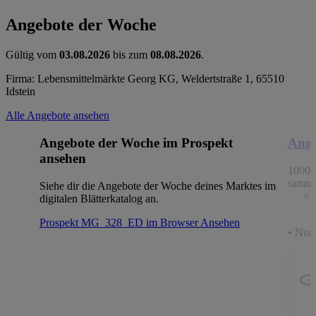
Angebote der Woche
Gültig vom
03.08.2026
bis zum
08.08.2026
.
Firma: Lebensmittelmärkte Georg KG, Weldertstraße 1, 65510
Idstein
Alle Angebote ansehen
Angebote der Woche im Prospekt
Ange
ansehen
1000 
samme
Siehe dir die Angebote der Woche deines Marktes im
digitalen Blätterkatalog an.
Prospekt MG_328_ED im Browser
Ansehen
• Nur 