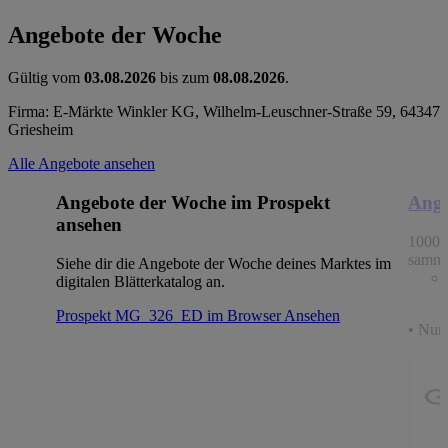
Angebote der Woche
Gültig vom
03.08.2026
bis zum
08.08.2026
.
Firma: E-Märkte Winkler KG, Wilhelm-Leuschner-Straße 59, 64347
Griesheim
Alle Angebote ansehen
Angebote der Woche im Prospekt
Ange
ansehen
1000 
samme
Siehe dir die Angebote der Woche deines Marktes im
digitalen Blätterkatalog an.
Prospekt MG_326_ED im Browser
Ansehen
• Nur 