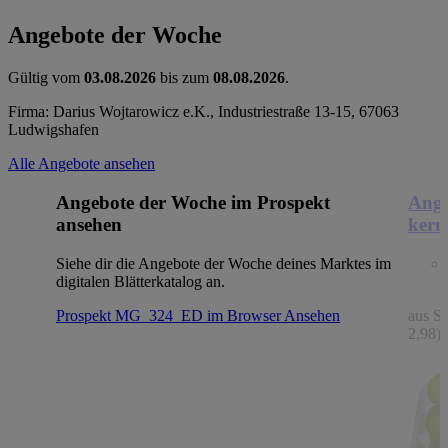
Angebote der Woche
Gültig vom
03.08.2026
bis zum
08.08.2026
.
Firma: Darius Wojtarowicz e.K., Industriestraße 13-15, 67063
Ludwigshafen
Alle Angebote ansehen
Angebote der Woche im Prospekt
Ange
ansehen
kern
Siehe dir die Angebote der Woche deines Marktes im
digitalen Blätterkatalog an.
Prospekt MG_324_ED im Browser
Ansehen
aus Sp
2,98)