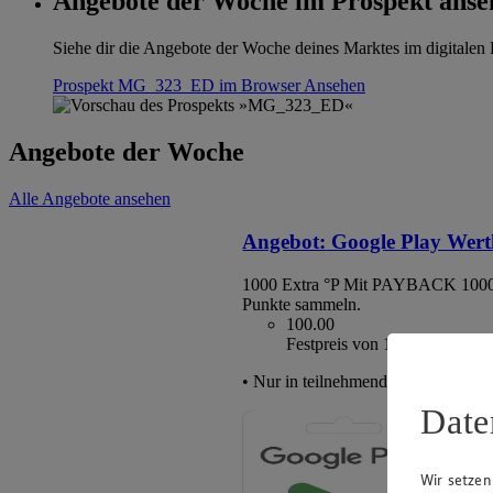
Angebote der Woche im Prospekt anse
Siehe dir die Angebote der Woche deines Marktes im digitalen B
Prospekt MG_323_ED im Browser
Ansehen
Angebote der Woche
Alle Angebote ansehen
Angebot:
Google Play Wert
1000 Extra °P
Mit PAYBACK 1000
Punkte sammeln.
100.00
Festpreis von 100.00€
• Nur in teilnehmenden Märkten erhä
Date
Wir setzen