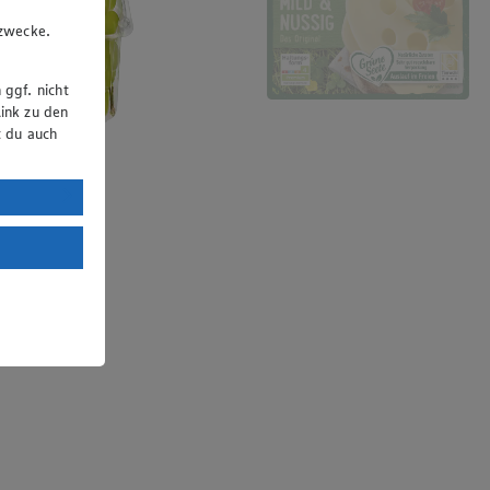
u
gzwecke.
 ggf. nicht
ink zu den
t du auch
uTube:
. a) DSGVO
Land mit
esteht das