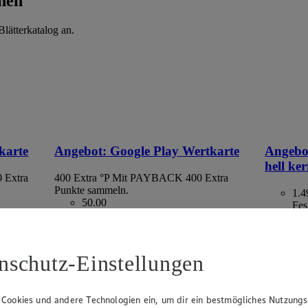
hen
lätterkatalog an.
karte
Angebot:
Google Play Wertkarte
Angebo
hell ke
 Extra
400 Extra °P
Mit PAYBACK 400 Extra
Punkte sammeln.
1.4
50.00
Fes
Festpreis von 50.00€
aus Spanie
ltlich
• Nur in teilnehmenden Märkten erhältlich
kg = 2,98
nschutz-Einstellungen
 Cookies und andere Technologien ein, um dir ein bestmögliches Nutzungs