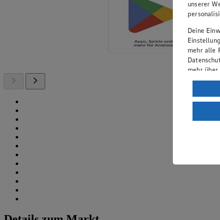
unserer We
personalis
Deine Einwi
Einstellun
mehr alle 
Datenschut
mehr über
Verarbeit
Wenn du au
ein, dass 
einem nach
Risiko ein
Informatio
Details zum Markt