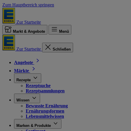
Zum Hauptbereich springen
Zur Startseite
Markt & Angebote
Menü
Zur Startseite
Schließen
Angebote
Märkte
Rezepte
Rezeptsuche
Rezeptsammlungen
Wissen
Bewusste Ernährung
Ernährungsformen
Lebensmittelwissen
Marken & Produkte