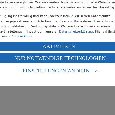
bsite zu ermöglichen. Wir verwenden deine Daten, um unsere Website z
ieren und dir möglichst relevante Inhalte anzubieten, sowie für Marketin
lligung ist freiwillig und kann jederzeit individuell in den Datenschutz-
gen angepasst werden. Bitte beachte, dass auf Basis deiner Einstellungen
Funktionalitäten zur Verfügung stehen. Weitere Erklärungen sowie einen L
z-Einstellungen findest du in unserer
Datenschutzerklärung
. Hier erfährs
 unsere
Cookie-Policy
.
ung deiner personenbezogenen Daten in den USA durch Facebook und Yo
AKTIVIEREN
f „Aktivieren“ klickst, willigst du im Sinne des Art. 49 Abs. 1 Satz 1 lit
NUR NOTWENDIGE TECHNOLOGIEN
deine Daten in den USA verarbeitet werden. Der EuGH sieht die USA als 
 europäischen Standards nicht angemessenen Datenschutzniveau an. Es b
es Zugriffs durch US-amerikanische Behörden.
EINSTELLUNGEN ÄNDERN
nen zum Herausgeber der Seite findest du im
Impressum