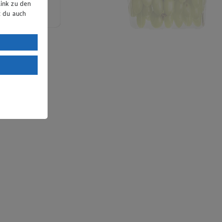
ink zu den
t du auch
uTube:
. a) DSGVO
Land mit
esteht das