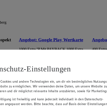
berg
ospekt
Angebot:
Google Play Wertkarte
Angebo
1000 Extra °P
Mit PAYBACK 1000 Extra
400 Extra
Punkte sammeln.
Punkte s
eines
100.00
50.
an.
Festpreis von 100.00€
Fes
nschutz-Einstellungen
r
Ansehen
• Nur in teilnehmenden Märkten erhältlich
• Nur in 
 Cookies und andere Technologien ein, um dir ein bestmögliches Nutzungs
bsite zu ermöglichen. Wir verwenden deine Daten, um unsere Website z
ieren und dir möglichst relevante Inhalte anzubieten, sowie für Marketin
lligung ist freiwillig und kann jederzeit individuell in den Datenschutz-
gen angepasst werden. Bitte beachte, dass auf Basis deiner Einstellungen