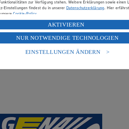
Funktionalitäten zur Verfügung stehen. Weitere Erklärungen sowie einen L
z-Einstellungen findest du in unserer
Datenschutzerklärung
. Hier erfährs
 unsere
Cookie-Policy
.
ung deiner personenbezogenen Daten in den USA durch Facebook und Yo
AKTIVIEREN
f „Aktivieren“ klickst, willigst du im Sinne des Art. 49 Abs. 1 Satz 1 lit
NUR NOTWENDIGE TECHNOLOGIEN
deine Daten in den USA verarbeitet werden. Der EuGH sieht die USA als 
 europäischen Standards nicht angemessenen Datenschutzniveau an. Es b
es Zugriffs durch US-amerikanische Behörden.
EINSTELLUNGEN ÄNDERN
nen zum Herausgeber der Seite findest du im
Impressum