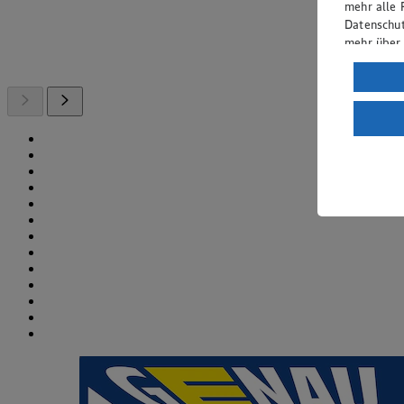
mehr alle 
Datenschut
mehr über
Verarbeit
Wenn du au
ein, dass 
einem nach
Risiko ein
Informatio