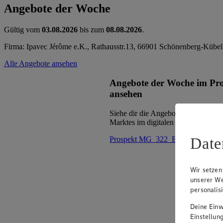
Angebote der Woche
Gültig vom
03.08.2026
bis zum
08.08.2026
.
Firma: Ipavec Jérôme e.K., Rathausstr.13, 66901 Schönenberg-Kübel
Alle Angebote ansehen
Angebote der Woche im Pr
ansehen
Siehe dir die Angebote der Woche d
Marktes im digitalen Blätterkatalog 
Date
Prospekt MG_322_ED im Browse
Wir setzen
unserer We
personalis
Deine Einwi
Einstellun