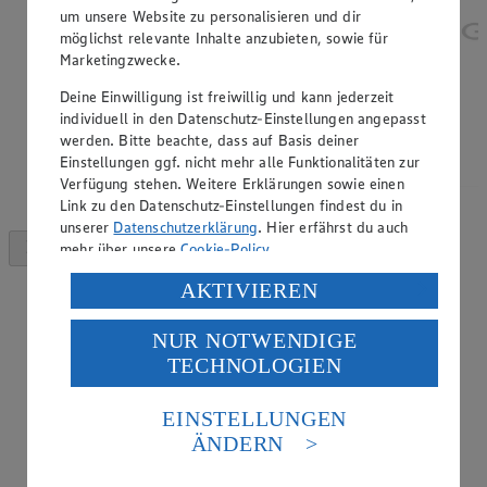
um unsere Website zu personalisieren und dir
möglichst relevante Inhalte anzubieten, sowie für
Marketingzwecke.
Deine Einwilligung ist freiwillig und kann jederzeit
individuell in den Datenschutz-Einstellungen angepasst
werden. Bitte beachte, dass auf Basis deiner
Einstellungen ggf. nicht mehr alle Funktionalitäten zur
Verfügung stehen. Weitere Erklärungen sowie einen
Link zu den Datenschutz-Einstellungen findest du in
unserer
Datenschutzerklärung
. Hier erfährst du auch
mehr über unsere
Cookie-Policy
.
Verarbeitung deiner personenbezogenen Daten in den
AKTIVIEREN
USA durch Facebook und YouTube:
NUR NOTWENDIGE
Wenn du auf „Aktivieren“ klickst, willigst du im Sinne
TECHNOLOGIEN
des Art. 49 Abs. 1 Satz 1 lit. a) DSGVO ein, dass deine
Daten in den USA verarbeitet werden. Der EuGH sieht
die USA als Land mit einem nach europäischen
EINSTELLUNGEN
Standards nicht angemessenen Datenschutzniveau an.
ÄNDERN
Es besteht das Risiko eines Zugriffs durch US-
amerikanische Behörden.