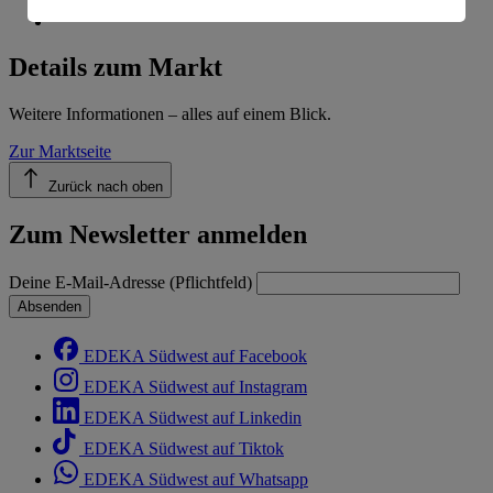
Informationen zum Herausgeber der Seite findest du
im
Impressum
Details zum Markt
Weitere Informationen – alles auf einem Blick.
Zur Marktseite
Zurück nach oben
Zum Newsletter anmelden
Deine E-Mail-Adresse (Pflichtfeld)
Absenden
EDEKA Südwest auf Facebook
EDEKA Südwest auf Instagram
EDEKA Südwest auf Linkedin
EDEKA Südwest auf Tiktok
EDEKA Südwest auf Whatsapp