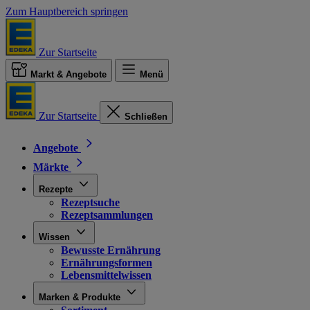
Zum Hauptbereich springen
Zur Startseite
Markt & Angebote
Menü
Zur Startseite
Schließen
Angebote
Märkte
Rezepte
Rezeptsuche
Rezeptsammlungen
Wissen
Bewusste Ernährung
Ernährungsformen
Lebensmittelwissen
Marken & Produkte