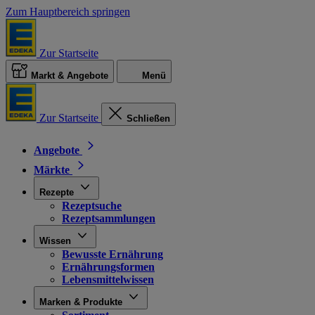
Zum Hauptbereich springen
Zur Startseite
Markt & Angebote
Menü
Zur Startseite
Schließen
Angebote
Märkte
Rezepte
Rezeptsuche
Rezeptsammlungen
Wissen
Bewusste Ernährung
Ernährungsformen
Lebensmittelwissen
Marken & Produkte