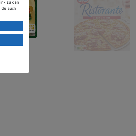
ink zu den
t du auch
uTube:
. a) DSGVO
Land mit
esteht das