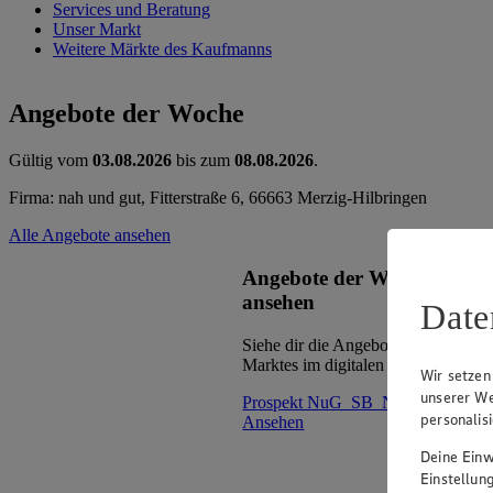
Services und Beratung
Unser Markt
Weitere Märkte des Kaufmanns
Angebote der Woche
Gültig vom
03.08.2026
bis zum
08.08.2026
.
Firma: nah und gut, Fitterstraße 6, 66663 Merzig-Hilbringen
Alle Angebote ansehen
Angebote der Woche im Pr
ansehen
Date
Siehe dir die Angebote der Woche d
Marktes im digitalen Blätterkatalog 
Wir setzen
unserer We
Prospekt NuG_SB_Nord im Brows
personalis
Ansehen
Deine Einwi
Einstellun