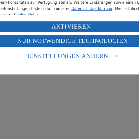
Funktionalitäten zur Verfügung stehen. Weitere Erklärungen sowie einen L
z-Einstellungen findest du in unserer
Datenschutzerklärung
. Hier erfährs
 unsere
Cookie-Policy
.
ung deiner personenbezogenen Daten in den USA durch Facebook und Yo
AKTIVIEREN
f „Aktivieren“ klickst, willigst du im Sinne des Art. 49 Abs. 1 Satz 1 lit
NUR NOTWENDIGE TECHNOLOGIEN
deine Daten in den USA verarbeitet werden. Der EuGH sieht die USA als 
 europäischen Standards nicht angemessenen Datenschutzniveau an. Es b
es Zugriffs durch US-amerikanische Behörden.
EINSTELLUNGEN ÄNDERN
nen zum Herausgeber der Seite findest du im
Impressum