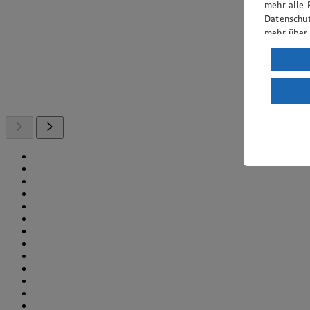
mehr alle 
Datenschut
mehr über
Verarbeit
Wenn du au
ein, dass 
einem nach
Risiko ein
Informatio