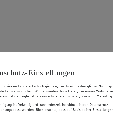
ospekt
Angebot:
Gut & Günstig Trauben
Angebo
hell kernlos
nschutz-Einstellungen
1.4
Fes
eines
1.49
an.
Festpreis von 1.49€
 Cookies und andere Technologien ein, um dir ein bestmögliches Nutzungs
versch. So
bsite zu ermöglichen. Wir verwenden deine Daten, um unsere Website z
10,64)
er
aus Spanien oder Italien, Klasse I, 500 g, (1
ieren und dir möglichst relevante Inhalte anzubieten, sowie für Marketin
kg = 2,98)
lligung ist freiwillig und kann jederzeit individuell in den Datenschutz-
gen angepasst werden. Bitte beachte, dass auf Basis deiner Einstellungen