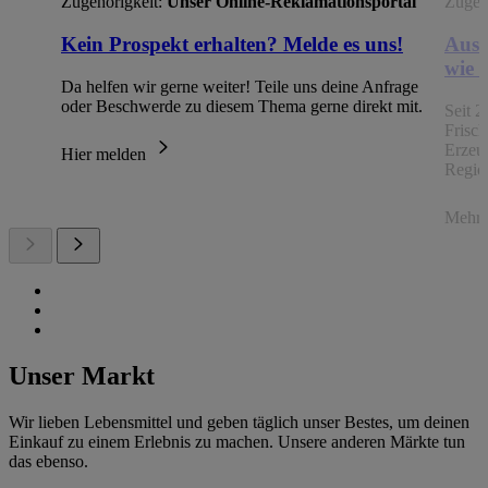
Zugehörigkeit:
Unser Online-Reklamationsportal
Zugehö
Kein Prospekt erhalten? Melde es uns!
Aus 
wie 
Da helfen wir gerne weiter! Teile uns deine Anfrage
oder Beschwerde zu diesem Thema gerne direkt mit.
Seit 2
Frisc
Erzeu
Hier melden
Regio
Mehr 
Unser Markt
Wir lieben Lebensmittel und geben täglich unser Bestes, um deinen
Einkauf zu einem Erlebnis zu machen. Unsere anderen Märkte tun
das ebenso.