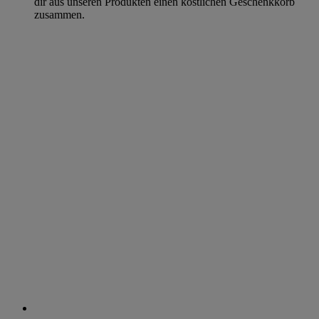
dir aus unseren Produkten einen köstlichen Geschenkkorb
zusammen.