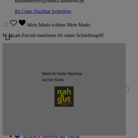
kundenservice@edeka-suedwest.de
Ihr Guter Nachbar
Schreiben
Mein Markt wählen
Mein Markt
Markt als Favorit markieren für einen Schnellzugriff
300 m
Kartendaten werden geladen …
Zurück nach oben
Markt Ihr Guter Nachbar
Zum Newsletter anmelden
auf der Karte
Deine E-Mail-Adresse (Pflichtfeld)
Absenden
EDEKA Südwest auf Facebook
EDEKA Südwest auf Instagram
EDEKA Südwest auf Linkedin
EDEKA Südwest auf Tiktok