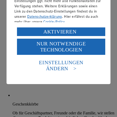
Einstellungen ggf. nicht mehr alle Funktionalitäten zur
Verfügung stehen. Weitere Erklärungen sowie einen
Link zu den Datenschutz-Einstellungen findest du in
unserer
Datenschutzerklärung
. Hier erfährst du auch
mehr über unsere
Cookie-Policy
.
Verarbeitung deiner personenbezogenen Daten in den
AKTIVIEREN
USA durch Facebook und YouTube:
NUR NOTWENDIGE
Wenn du auf „Aktivieren“ klickst, willigst du im Sinne
TECHNOLOGIEN
des Art. 49 Abs. 1 Satz 1 lit. a) DSGVO ein, dass deine
Daten in den USA verarbeitet werden. Der EuGH sieht
die USA als Land mit einem nach europäischen
EINSTELLUNGEN
Standards nicht angemessenen Datenschutzniveau an.
ÄNDERN
Es besteht das Risiko eines Zugriffs durch US-
amerikanische Behörden.
Informationen zum Herausgeber der Seite findest du
im
Impressum
Geschenkkörbe
Ob für Geschäftspartner, Freunde oder die Familie, wir stellen