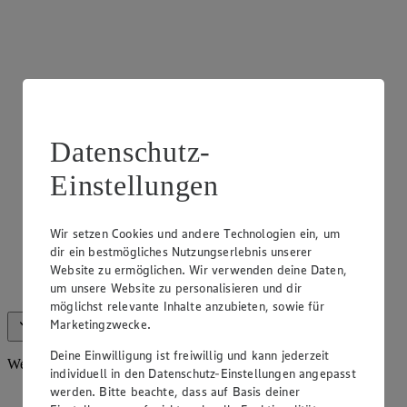
Datenschutz-
Einstellungen
Wir setzen Cookies und andere Technologien ein, um
Frischetheke Käse
dir ein bestmögliches Nutzungserlebnis unserer
Website zu ermöglichen. Wir verwenden deine Daten,
An unserer Käsetheke haben wir eine große Auswahl an
um unsere Website zu personalisieren und dir
köstlichen Käsespezialitäten für dich.
möglichst relevante Inhalte anzubieten, sowie für
Marketingzwecke.
Alle anzeigen (6)
Weniger anzeigen
Deine Einwilligung ist freiwillig und kann jederzeit
Weiteres Sortiment
individuell in den Datenschutz-Einstellungen angepasst
werden. Bitte beachte, dass auf Basis deiner