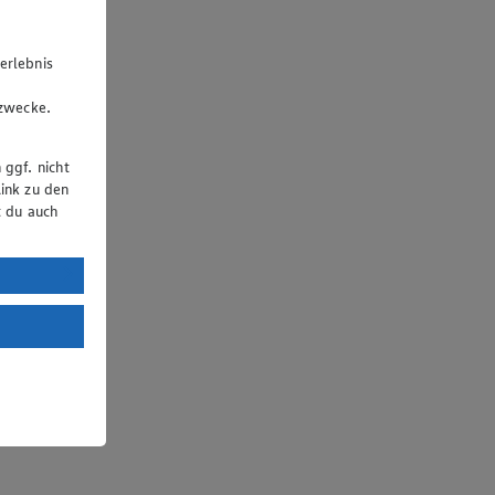
erlebnis
u
gzwecke.
 ggf. nicht
ink zu den
t du auch
uTube:
. a) DSGVO
Land mit
esteht das