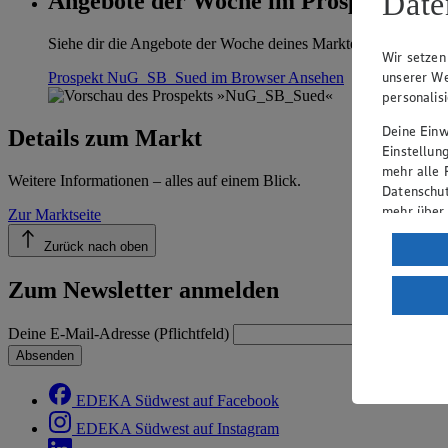
Date
Angebote der Woche im Prospekt anse
Siehe dir die Angebote der Woche deines Marktes im digitalen B
Wir setzen
unserer We
Prospekt NuG_SB_Sued im Browser
Ansehen
personalis
Deine Einwi
Details zum Markt
Einstellun
mehr alle 
Weitere Informationen – alles auf einem Blick.
Datenschut
mehr über
Zur Marktseite
Verarbeit
Zurück nach oben
Wenn du au
Zum Newsletter anmelden
ein, dass 
einem nach
Deine E-Mail-Adresse (Pflichtfeld)
Risiko ein
Absenden
Informatio
EDEKA Südwest auf Facebook
EDEKA Südwest auf Instagram