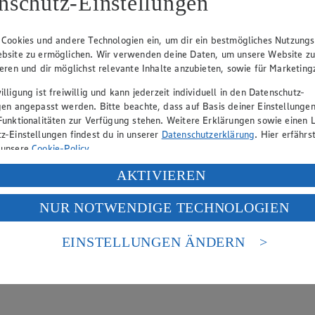
nschutz-Einstellungen
hen
lätterkatalog an.
 Cookies und andere Technologien ein, um dir ein bestmögliches Nutzungs
bsite zu ermöglichen. Wir verwenden deine Daten, um unsere Website z
ieren und dir möglichst relevante Inhalte anzubieten, sowie für Marketin
lligung ist freiwillig und kann jederzeit individuell in den Datenschutz-
gen angepasst werden. Bitte beachte, dass auf Basis deiner Einstellungen
Funktionalitäten zur Verfügung stehen. Weitere Erklärungen sowie einen L
z-Einstellungen findest du in unserer
Datenschutzerklärung
. Hier erfährs
 unsere
Cookie-Policy
.
ung deiner personenbezogenen Daten in den USA durch Facebook und Yo
AKTIVIEREN
f „Aktivieren“ klickst, willigst du im Sinne des Art. 49 Abs. 1 Satz 1 lit
NUR NOTWENDIGE TECHNOLOGIEN
deine Daten in den USA verarbeitet werden. Der EuGH sieht die USA als 
 europäischen Standards nicht angemessenen Datenschutzniveau an. Es b
es Zugriffs durch US-amerikanische Behörden.
EINSTELLUNGEN ÄNDERN
nen zum Herausgeber der Seite findest du im
Impressum