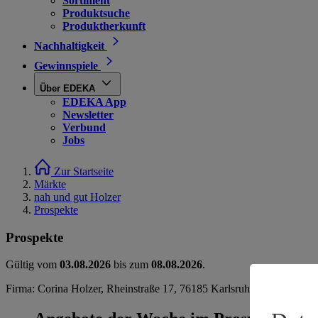
Sortiment
Produktsuche
Produktherkunft
Nachhaltigkeit
Gewinnspiele
Über EDEKA
EDEKA App
Newsletter
Verbund
Jobs
Zur Startseite
Märkte
nah und gut Holzer
Prospekte
Prospekte
Gültig vom
03.08.2026
bis zum
08.08.2026
.
Firma: Corina Holzer, Rheinstraße 17, 76185 Karlsruhe