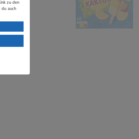
ink zu den
t du auch
uTube:
. a) DSGVO
Land mit
esteht das