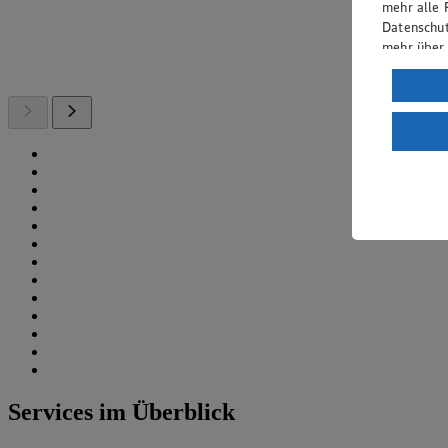
mehr alle 
Datenschut
mehr über
Verarbeit
Wenn du au
ein, dass 
einem nach
Risiko ein
Informatio
Services im Überblick