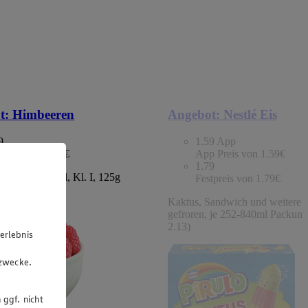
t:
Himbeeren
Angebot:
Nestlé Eis
9
1.59
App
tpreis von 1.49€
App Preis von 1.59€
1.79
chland/Portugal, Kl. I, 125g
Festpreis von 1.79€
 (1kg=11.92)
Kaktus, Sandwich und weitere S
gefroren, je 252-840ml Packung
2.13)
erlebnis
u
gzwecke.
 ggf. nicht