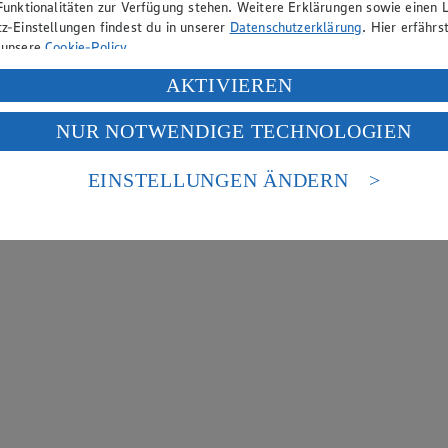
Funktionalitäten zur Verfügung stehen. Weitere Erklärungen sowie einen L
z-Einstellungen findest du in unserer
Datenschutzerklärung
. Hier erfährs
 unsere
Cookie-Policy
.
ung deiner personenbezogenen Daten in den USA durch Facebook und Yo
AKTIVIEREN
f „Aktivieren“ klickst, willigst du im Sinne des Art. 49 Abs. 1 Satz 1 lit
NUR NOTWENDIGE TECHNOLOGIEN
deine Daten in den USA verarbeitet werden. Der EuGH sieht die USA als 
 europäischen Standards nicht angemessenen Datenschutzniveau an. Es b
es Zugriffs durch US-amerikanische Behörden.
EINSTELLUNGEN ÄNDERN
nen zum Herausgeber der Seite findest du im
Impressum