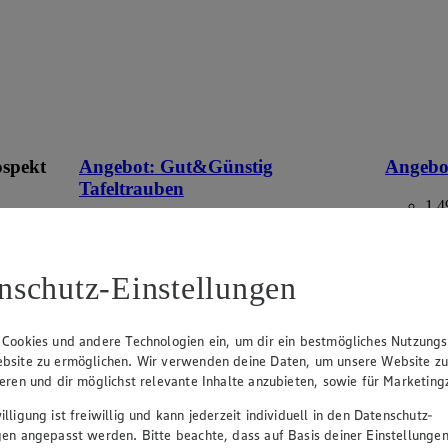
ospekt
Angebot:
Gut&Günstig
Angebo
Tafeltrauben
1.4
Fes
eines
1.49
an.
Festpreis von 1.49€
aus Deuts
Packung,
nschutz-Einstellungen
im
hell, kernlos, aus Italien/Spanien, Kl. I, 500g
Packung, (1kg=2.98)
 Cookies und andere Technologien ein, um dir ein bestmögliches Nutzungs
bsite zu ermöglichen. Wir verwenden deine Daten, um unsere Website z
ieren und dir möglichst relevante Inhalte anzubieten, sowie für Marketin
lligung ist freiwillig und kann jederzeit individuell in den Datenschutz-
gen angepasst werden. Bitte beachte, dass auf Basis deiner Einstellungen