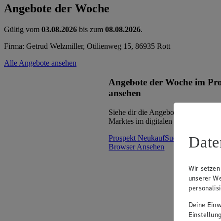
Angebote der Woche
Gültig vom
03.08.2026
bis zum
08.08.2026
.
Firma: Getrud Welzmiller, Otilienweg 15, 86935 Rott
Alle Angebote ansehen
Angebote der Woche im Pr
ansehen
Siehe dir die Angebote der Woche d
Marktes im digitalen Blätterkatalog 
Date
Prospekt NeukaufSued_mNF_oW 
Browser
Ansehen
Wir setzen
unserer We
personalis
Deine Einwi
Einstellun