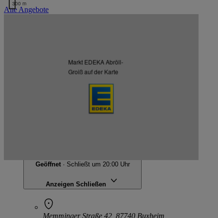
300 m
Alle Angebote
Kartendaten werden geladen …
Weitere Märkte des Kaufmanns
Markt EDEKA Abröll-
Groiß auf der Karte
Listenansicht
Kartenansicht
EDEKA Abröll-Groiß
Memminger Straße 42, 87740 Buxheim
Geöffnet
· Schließt um 20:00 Uhr
Anzeigen
Schließen
Memminger Straße 42, 87740 Buxheim