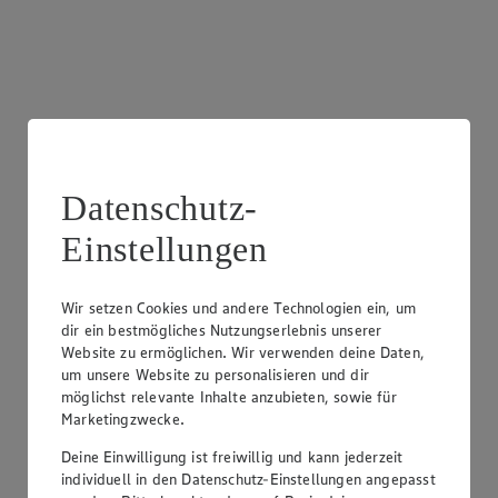
Frischetheke Wurst
Besuche unsere Theken mit einer breiten Auswahl an
Datenschutz-
Wurstspezialitäten für jeden Geschmack.
Einstellungen
Wir setzen Cookies und andere Technologien ein, um
dir ein bestmögliches Nutzungserlebnis unserer
Website zu ermöglichen. Wir verwenden deine Daten,
um unsere Website zu personalisieren und dir
möglichst relevante Inhalte anzubieten, sowie für
Marketingzwecke.
Deine Einwilligung ist freiwillig und kann jederzeit
individuell in den Datenschutz-Einstellungen angepasst